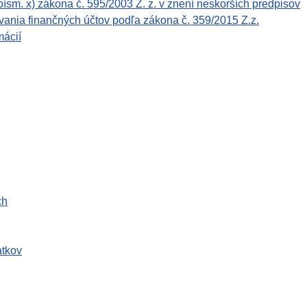
ísm. x) zákona č. 595/2003 Z. z. v znení neskorších predpisov
ania finančných účtov podľa zákona č. 359/2015 Z.z.
mácií
ch
atkov