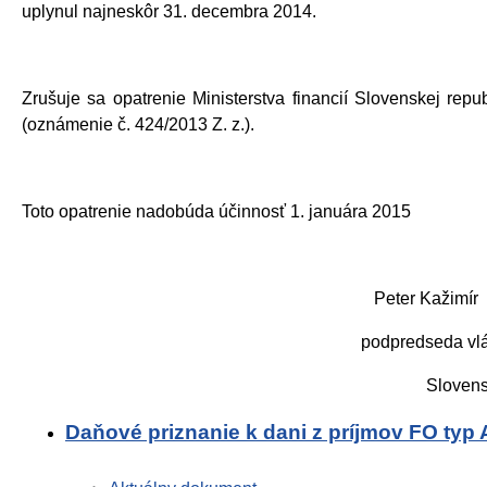
uplynul najneskôr 31. decembra 2014.
Zrušuje sa opatrenie Ministerstva financií Slovenskej re
(oznámenie č. 424/2013 Z. z.).
Toto opatrenie nadobúda účinnosť 1. januára 2015
Peter Kažimír
podpredseda vlády a ministe
Slovenskej repub
Daňové priznanie k dani z príjmov FO typ 