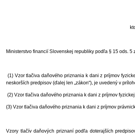
kt
Ministerstvo financií Slovenskej republiky podľa § 15 ods. 
(1) Vzor tlačiva daňového priznania k dani z príjmov fyzicke
neskorších predpisov (ďalej len „zákon“), je uvedený v prílohe
(2) Vzor tlačiva daňového priznania k dani z príjmov fyzicke
(3) Vzor tlačiva daňového priznania k dani z príjmov právnick
Vzory tlačív daňových priznaní podľa doterajších predpis