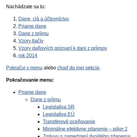
Nachádzate sa tu:
Dane, clá a účtovníctvo
Priame dane
Dane z príjmu
Vzory tlačív
Vzory daňových priznaní k dani z príjmov
rok 2014
Pokračuj v menu
alebo
choď do inej sekcie
.
Pokračovanie menu:
Priame dane
Dane z príjmu
Legislatíva SR
Legislatíva EÚ
Transferové oceňovanie
Minimálne efektívne zdanenie – pilier 2
Zmluvy o zamedzení dvojitého zdanenia