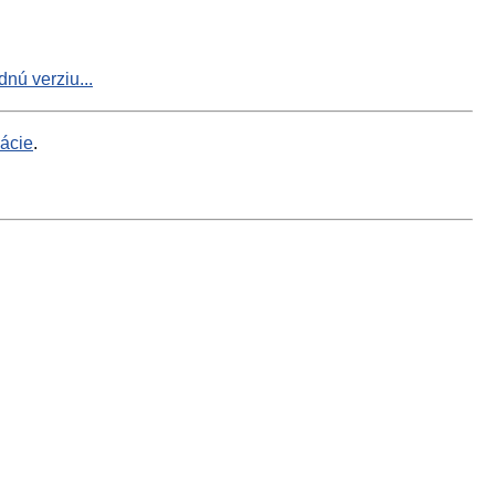
nú verziu...
mácie
.