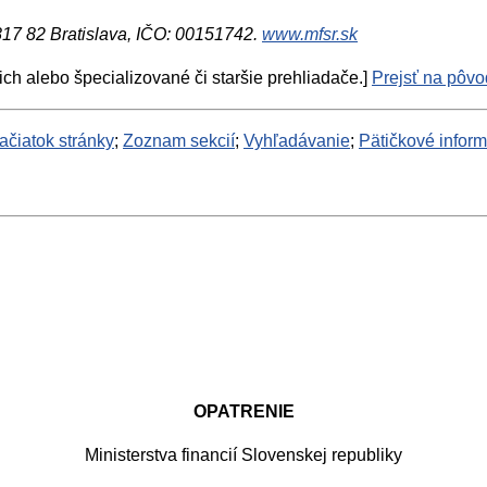
 817 82 Bratislava, IČO: 00151742.
www.mfsr.sk
ich alebo špecializované či staršie prehliadače.]
Prejsť na pôvod
ačiatok stránky
;
Zoznam sekcií
;
Vyhľadávanie
;
Pätičkové infor
OPATRENIE
Ministerstva financií Slovenskej republiky