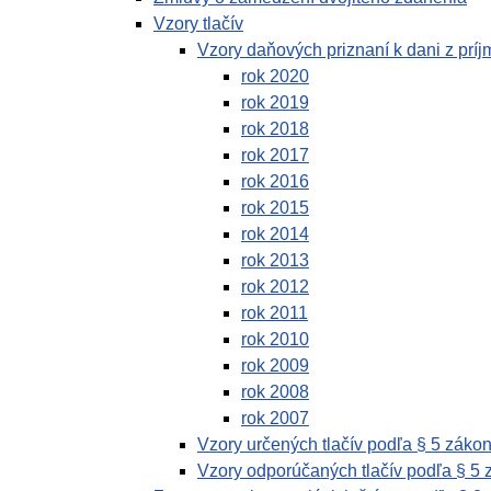
Vzory tlačív
Vzory daňových priznaní k dani z prí
rok 2020
rok 2019
rok 2018
rok 2017
rok 2016
rok 2015
rok 2014
rok 2013
rok 2012
rok 2011
rok 2010
rok 2009
rok 2008
rok 2007
Vzory určených tlačív podľa § 5 zákon
Vzory odporúčaných tlačív podľa § 5 