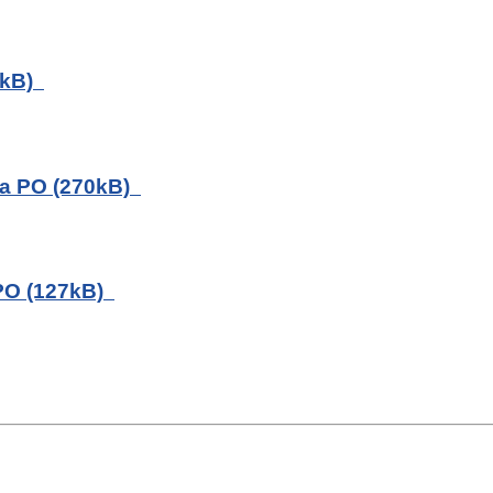
4kB)
ia PO (270kB)
PO (127kB)