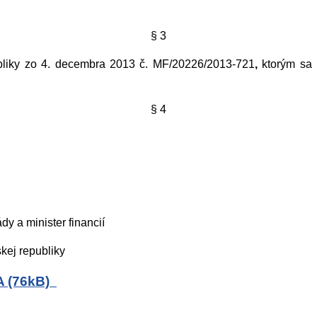
§ 3
publiky zo 4. decembra 2013 č. MF/20226/2013-721
,
ktorým sa 
§ 4
r financií
liky
A (76kB)