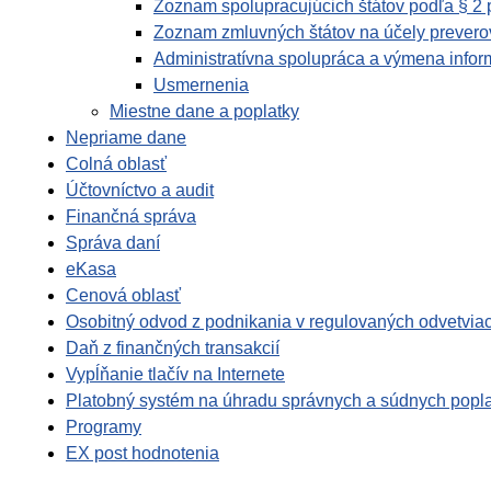
Zoznam spolupracujúcich štátov podľa § 2 p
Zoznam zmluvných štátov na účely preverov
Administratívna spolupráca a výmena infor
Usmernenia
Miestne dane a poplatky
Nepriame dane
Colná oblasť
Účtovníctvo a audit
Finančná správa
Správa daní
eKasa
Cenová oblasť
Osobitný odvod z podnikania v regulovaných odvetvia
Daň z finančných transakcií
Vypĺňanie tlačív na Internete
Platobný systém na úhradu správnych a súdnych popl
Programy
EX post hodnotenia