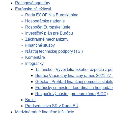
Ratingové agentúry
Európske záležitosti
Rada ECOFIN a Euroskupina
Hospodárske riadenie
Rozpočet Európskej únie
Investičný plán pre Európu
Záchranné mechanizmy
Finančné služby
Nástroj technickej podpory (TSI)
Komentáre
Infografiky
Taliansko - Vývoj talianskeho rozpočtu z po
Budúci Viacročný finančný rámec 2021-27 
Grécko - Prehľad finančnej pomoci a stabil
Európsky semester - koordinácia hospodárs
Rozpočtový nástroj pre eurozónu (BICC)
Brexit
Predsedníctvo SR v Rade EÚ
Medzinárodné finančné inštitúcie