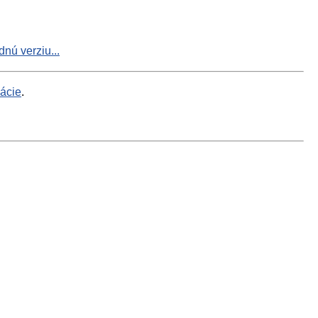
nú verziu...
mácie
.