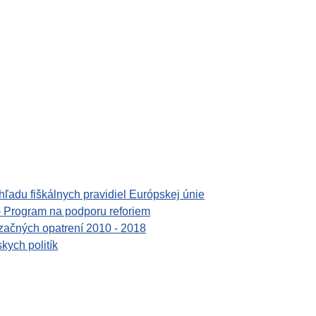
hľadu fiškálnych pravidiel Európskej únie
- Program na podporu reforiem
izačných opatrení 2010 - 2018
kych politík