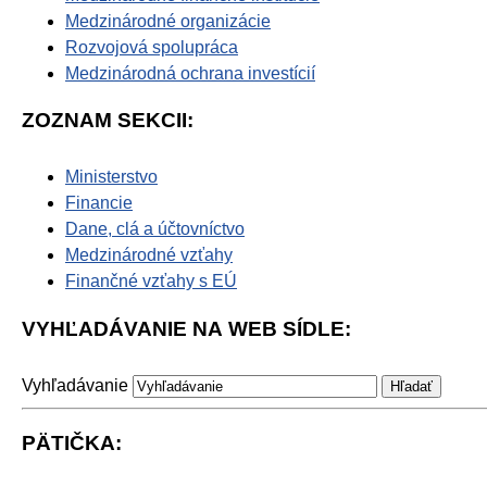
Medzinárodné organizácie
Rozvojová spolupráca
Medzinárodná ochrana investícií
ZOZNAM SEKCII:
Ministerstvo
Financie
Dane, clá a účtovníctvo
Medzinárodné vzťahy
Finančné vzťahy s EÚ
VYHĽADÁVANIE NA WEB SÍDLE:
Vyhľadávanie
PÄTIČKA: