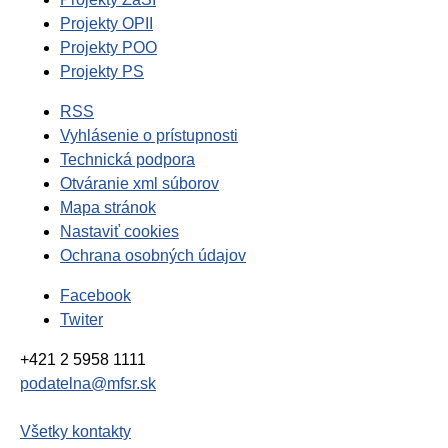
Projekty OPII
Projekty POO
Projekty PS
RSS
Vyhlásenie o prístupnosti
Technická podpora
Otváranie xml súborov
Mapa stránok
Nastaviť cookies
Ochrana osobných údajov
Facebook
Twiter
+421 2 5958 1111
podatelna@mfsr.sk
Všetky kontakty