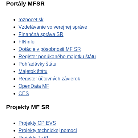
Portály MFSR
rozpocet.sk
Vzdelávanie vo verejnej správe
Finančná správa SR
FINinfo
Dotácie v pôsobnosti MF SR
Register ponúkaného majetku štátu
Pohľadávky štátu
Majetok štátu
Register účtovných závierok
OpenData MF
CES
Projekty MF SR
Projekty OP EVS
Projekty technickej pomoci
Projekty ZaSI