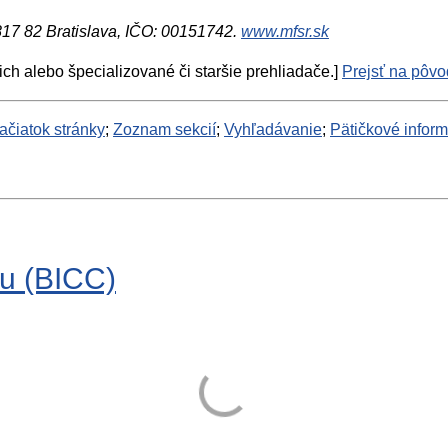
 817 82 Bratislava, IČO: 00151742.
www.mfsr.sk
ich alebo špecializované či staršie prehliadače.]
Prejsť na pôvod
ačiatok stránky
;
Zoznam sekcií
;
Vyhľadávanie
;
Pätičkové infor
nu (BICC)