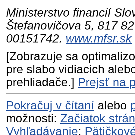
Ministerstvo financií Slo
Štefanovičova 5, 817 82 
00151742.
www.mfsr.sk
[Zobrazuje sa optimaliz
pre slabo vidiacich aleb
prehliadače.]
Prejsť na 
Pokračuj v čítaní
alebo
možnosti:
Začiatok strá
Vyhľadávanie
;
Pätičkové