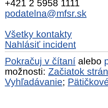
+421 2 5958 1111
podatelna@mfsr.sk
Všetky kontakty
Nahlásiť incident
Pokračuj v čítaní
alebo
možnosti:
Začiatok strá
Vyhľadávanie
;
Pätičkové