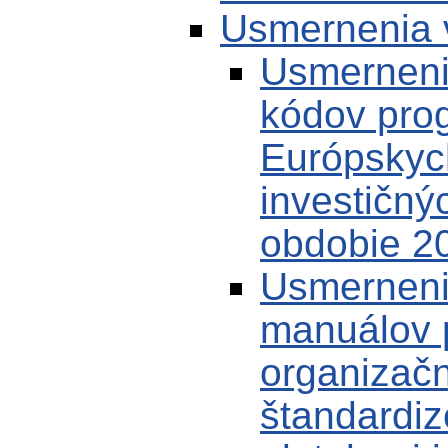
Usmernenia 
Usmernenie
kódov pro
Európskych
investičný
obdobie 2
Usmernenie
manuálov p
organizačn
štandardi