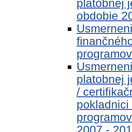
platobnej 
obdobie 2
Usmernenie
finančnéh
programov
Usmernenie
platobnej 
/ certifik
pokladnici
programov
2007 - 20