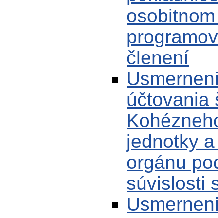
osobitnom
programov 
členení
Usmerneni
účtovania 
Kohézneho 
jednotky a
orgánu po
súvislosti
Usmerneni