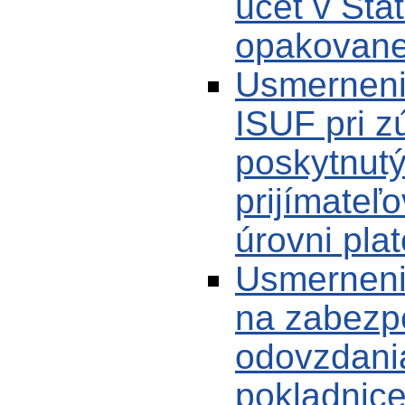
účet v Štát
opakovanej
Usmerneni
ISUF pri z
poskytnut
prijímateľ
úrovni pla
Usmerneni
na zabezp
odovzdania
pokladnice