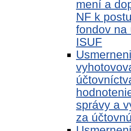
mení a dop
NF k postu
fondov na 
ISUF
Usmernenie
vyhotovova
účtovníct
hodnotenie
správy a v
za účtovn
Usmerneni