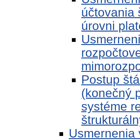
účtovania 
úrovni pla
Usmerneni
rozpočtove
mimorozpo
Postup štá
(konečný p
systéme re
štrukturál
Usmernenia 