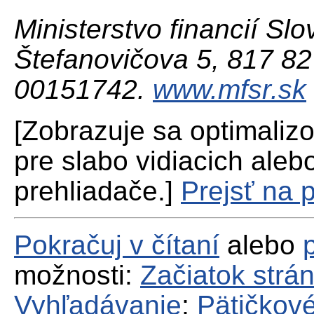
Ministerstvo financií Slo
Štefanovičova 5, 817 82 
00151742.
www.mfsr.sk
[Zobrazuje sa optimaliz
pre slabo vidiacich aleb
prehliadače.]
Prejsť na 
Pokračuj v čítaní
alebo
možnosti:
Začiatok strá
Vyhľadávanie
;
Pätičkové