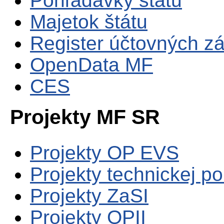
Pohľadávky štátu
Majetok štátu
Register účtovných zá
OpenData MF
CES
Projekty MF SR
Projekty OP EVS
Projekty technickej p
Projekty ZaSI
Projekty OPII