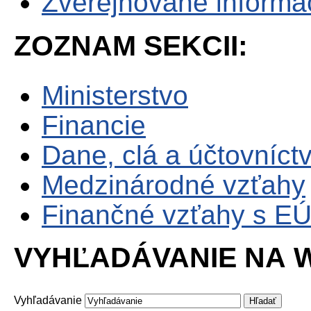
Zverejňované informá
ZOZNAM SEKCII:
Ministerstvo
Financie
Dane, clá a účtovníct
Medzinárodné vzťahy
Finančné vzťahy s E
VYHĽADÁVANIE NA W
Vyhľadávanie