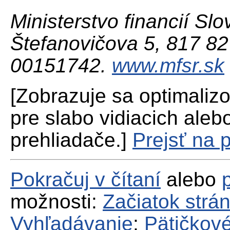
Ministerstvo financií Slo
Štefanovičova 5, 817 82 
00151742.
www.mfsr.sk
[Zobrazuje sa optimaliz
pre slabo vidiacich aleb
prehliadače.]
Prejsť na 
Pokračuj v čítaní
alebo
možnosti:
Začiatok strá
Vyhľadávanie
;
Pätičkové