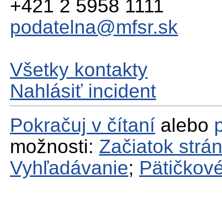
+421 2 5958 1111
podatelna@mfsr.sk
Všetky kontakty
Nahlásiť incident
Pokračuj v čítaní
alebo
možnosti:
Začiatok strá
Vyhľadávanie
;
Pätičkové