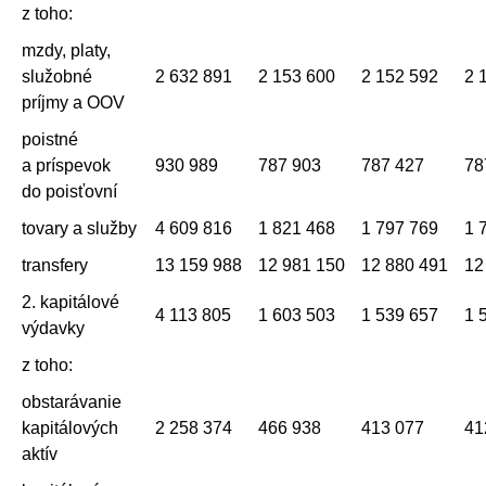
z toho:
mzdy, platy,
služobné
2 632 891
2 153 600
2 152 592
2 
príjmy a OOV
poistné
a príspevok
930 989
787 903
787 427
78
do poisťovní
tovary a služby
4 609 816
1 821 468
1 797 769
1 
transfery
13 159 988
12 981 150
12 880 491
12
2. kapitálové
4 113 805
1 603 503
1 539 657
1 
výdavky
z toho:
obstarávanie
kapitálových
2 258 374
466 938
413 077
41
aktív