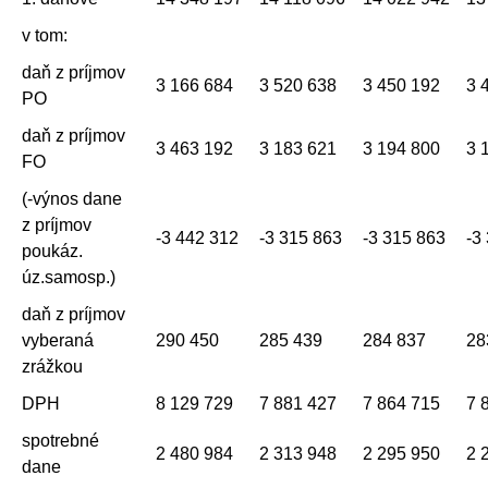
v tom:
daň z príjmov
3 166 684
3 520 638
3 450 192
3 
PO
daň z príjmov
3 463 192
3 183 621
3 194 800
3 
FO
(-výnos dane
z príjmov
-3 442 312
-3 315 863
-3 315 863
-3
poukáz.
úz.samosp.)
daň z príjmov
vyberaná
290 450
285 439
284 837
28
zrážkou
DPH
8 129 729
7 881 427
7 864 715
7 
spotrebné
2 480 984
2 313 948
2 295 950
2 
dane