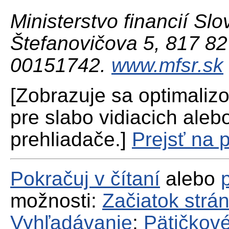
Ministerstvo financií Slo
Štefanovičova 5, 817 82 
00151742.
www.mfsr.sk
[Zobrazuje sa optimaliz
pre slabo vidiacich aleb
prehliadače.]
Prejsť na 
Pokračuj v čítaní
alebo
možnosti:
Začiatok strá
Vyhľadávanie
;
Pätičkové