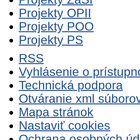
Projekty OPII
Projekty POO
Projekty PS
RSS
Vyhlásenie o prístupn
Technická podpora
Otváranie xml súboro
Mapa stránok
Nastaviť cookies
Ochrana osobných úd