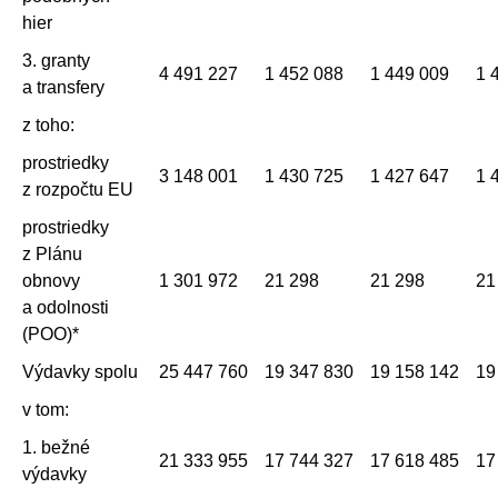
hier
3. granty
4 491 227
1 452 088
1 449 009
1 
a transfery
z toho:
prostriedky
3 148 001
1 430 725
1 427 647
1 
z rozpočtu EU
prostriedky
z Plánu
obnovy
1 301 972
21 298
21 298
21
a odolnosti
(POO)*
Výdavky spolu
25 447 760
19 347 830
19 158 142
19
v tom:
1. bežné
21 333 955
17 744 327
17 618 485
17
výdavky