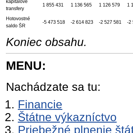
kapitálové
1 855 431
1 136 565
1 126 579
1 
transfery
Hotovostné
-5 473 518
-2 614 823
-2 527 581
-2
saldo ŠR
Koniec obsahu.
MENU:
Nachádzate sa tu:
Financie
Štátne výkazníctvo
Priebežné plnenie štá