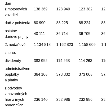
daň
z motorových
138 369
123 949
123 382
12
vozidiel
daň z poistenia
80 990
88 225
88 224
88
ostatné
40 111
36 714
36 705
36
daňové príjmy
2. nedaňové
1 134 818
1 162 823
1 158 609
1 
z toho:
dividendy
383 955
114 263
114 263
11
administratívne
poplatky
364 108
373 332
373 008
37
a platby
z odvodov
z hazardných
hier a iných
236 140
232 986
232 986
23
podobných