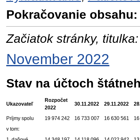
Pokračovanie obsahu:
Začiatok stránky, titulka:
November 2022
Stav na účtoch štátne
Rozpočet
Ukazovateľ
30.11.2022
29.11.2022
28
2022
Príjmy spolu
19 974 242
16 733 007
16 630 561
16
v tom:
1. daňové
14 348 197
14 118 096
14 022 942
13