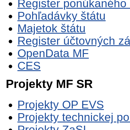
Register ponúkaného 
Pohľadávky štátu
Majetok štátu
Register účtovných zá
OpenData MF
CES
Projekty MF SR
Projekty OP EVS
Projekty technickej p
Projekty ZaSI