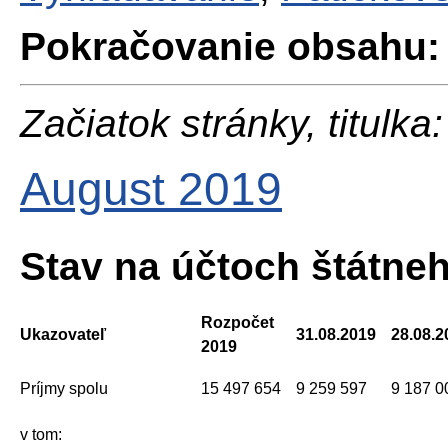
Pokračovanie obsahu:
Začiatok stránky, titulka:
August 2019
Stav na účtoch štátne
Rozpočet
Ukazovateľ
31.08.2019
28.08.2
2019
Príjmy spolu
15 497 654
9 259 597
9 187 0
v tom: