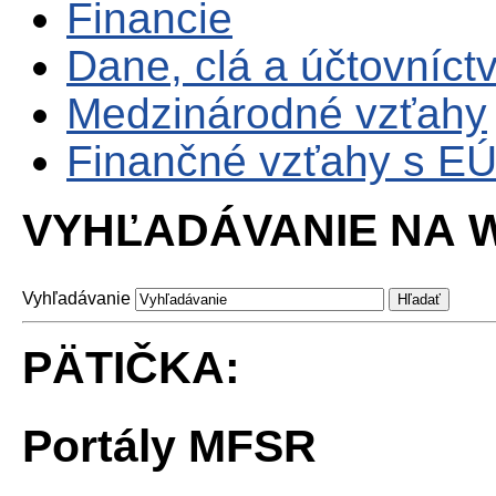
Financie
Dane, clá a účtovníct
Medzinárodné vzťahy
Finančné vzťahy s E
VYHĽADÁVANIE NA W
Vyhľadávanie
PÄTIČKA:
Portály MFSR