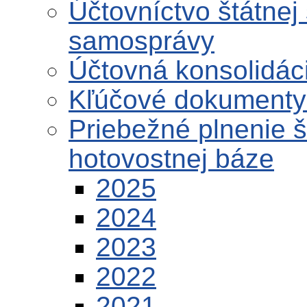
Účtovníctvo štátnej
samosprávy
Účtovná konsolidáci
Kľúčové dokumenty 
Priebežné plnenie 
hotovostnej báze
2025
2024
2023
2022
2021