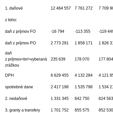
1. daňové
12 464 557
7 761 272
7 709 9
z toho:
daň z príjmov FO
-16 794
-113 355
-119 44
daň z príjmov PO
2 773 291
1 858 171
1 826 3
daň
z príjmov<br/>vyberaná
235 639
178 070
177 80
zrážkou
DPH
6 629 455
4 132 284
4 121 8
spotrebné dane
2 417 198
1 535 798
1 534 2
2. nedaňové
1 331 345
642 750
624 56
3. granty a transfery
1 701 752
855 575
852 53