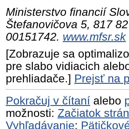
Ministerstvo financií Slo
Štefanovičova 5, 817 82 
00151742.
www.mfsr.sk
[Zobrazuje sa optimaliz
pre slabo vidiacich aleb
prehliadače.]
Prejsť na 
Pokračuj v čítaní
alebo
možnosti:
Začiatok strá
Vyhľadávanie
;
Pätičkové