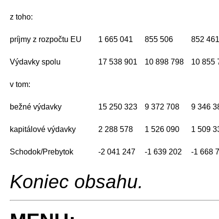
z toho:
príjmy z rozpočtu EU
1 665 041
855 506
852 46
Výdavky spolu
17 538 901
10 898 798
10 855 
v tom:
bežné výdavky
15 250 323
9 372 708
9 346 3
kapitálové výdavky
2 288 578
1 526 090
1 509 3
Schodok/Prebytok
-2 041 247
-1 639 202
-1 668 
Koniec obsahu.