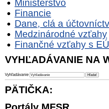
Ministerstvo
Financie
Dane, clá a účtovníct
Medzinárodné vzťahy
Finančné vzťahy s E
VYHĽADÁVANIE NA W
Vyhľadávanie
PÄTIČKA:
Portály MFSR