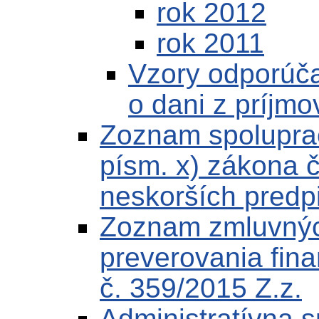
rok 2012
rok 2011
Vzory odporúča
o dani z príjmo
Zoznam spoluprac
písm. x) zákona č
neskorších predp
Zoznam zmluvných
preverovania fin
č. 359/2015 Z.z.
Administratívna 