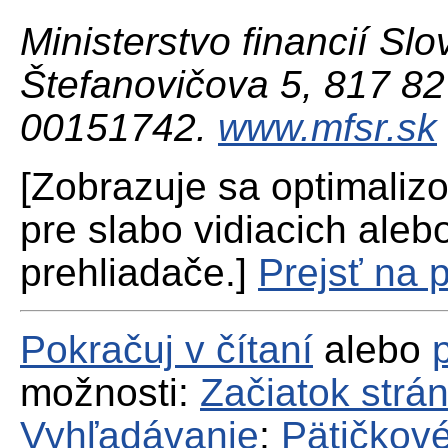
Ministerstvo financií Slo
Štefanovičova 5, 817 82 
00151742.
www.mfsr.sk
[Zobrazuje sa optimaliz
pre slabo vidiacich aleb
prehliadače.]
Prejsť na 
Pokračuj v čítaní
alebo
možnosti:
Začiatok strá
Vyhľadávanie
;
Pätičkové