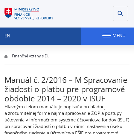
MENU
EN
Finančné vzťahy s EÚ
Manuál č. 2/2016 – M Spracovanie
žiadostí o platbu pre programové
obdobie 2014 – 2020 v ISUF
Hlavným cieľom manuálu je popísať v prehľadnej
a zrozumiteľnej forme najmä spracovanie ŽOP a postupy
účtovania v informačnom systéme účtovníctva fondov (ISUF)
pri spracovaní žiadostí o platbu v rámci nastavenia úseku
finančného riadenia a účtovníctva EŠIF pre programové