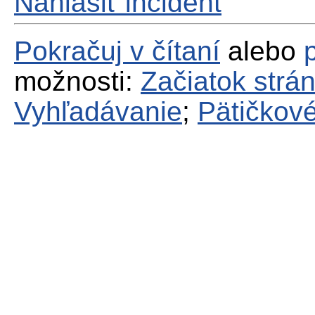
Nahlásiť incident
Pokračuj v čítaní
alebo
možnosti:
Začiatok strá
Vyhľadávanie
;
Pätičkové