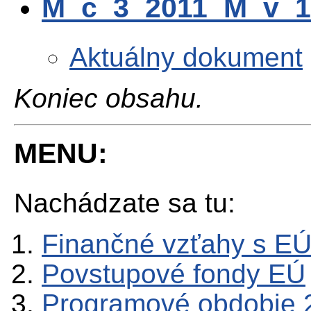
M_c_3_2011_M_v_1
Aktuálny dokument
Koniec obsahu.
MENU:
Nachádzate sa tu:
Finančné vzťahy s E
Povstupové fondy EÚ
Programové obdobie 