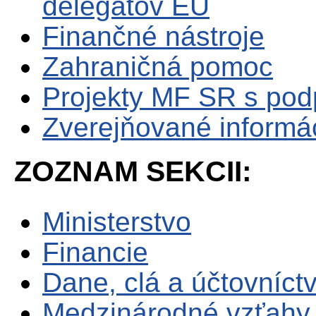
delegátov EÚ
Finančné nástroje
Zahraničná pomoc
Projekty MF SR s po
Zverejňované informá
ZOZNAM SEKCII:
Ministerstvo
Financie
Dane, clá a účtovníct
Medzinárodné vzťahy