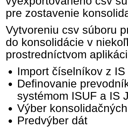
vyexportovaného csv sú
pre zostavenie konsolid
Vytvoreniu csv súboru p
do konsolidácie v nieko
prostredníctvom aplikáci
Import číselníkov z I
Definovanie prevodník
systémom ISUF a IS 
Výber konsolidačných
Predvýber dát