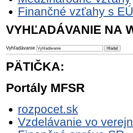
Finančné vzťahy s E
VYHĽADÁVANIE NA W
Vyhľadávanie
PÄTIČKA:
Portály MFSR
rozpocet.sk
Vzdelávanie vo verejn