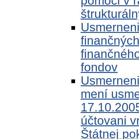
pomoci v r
štrukturál
Usmernenie
finančných
finančného
fondov
Usmerneni
mení usme
17.10.2005
účtovani v
Štátnej po