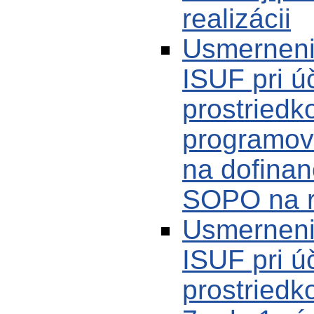
realizácii
Usmerneni
ISUF pri ú
prostriedk
programov
na dofina
SOPO na r
Usmerneni
ISUF pri ú
prostriedk