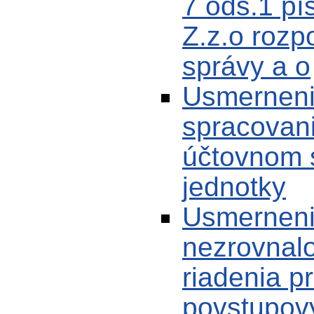
7 ods.1 pí
Z.z.o rozp
správy a o
Usmerneni
spracovani
účtovnom 
jednotky
Usmerneni
nezrovnalo
riadenia p
povstupov