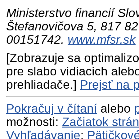
Ministerstvo financií Slo
Štefanovičova 5, 817 82 
00151742.
www.mfsr.sk
[Zobrazuje sa optimaliz
pre slabo vidiacich aleb
prehliadače.]
Prejsť na 
Pokračuj v čítaní
alebo
možnosti:
Začiatok strá
Vyhľadávanie
;
Pätičkové