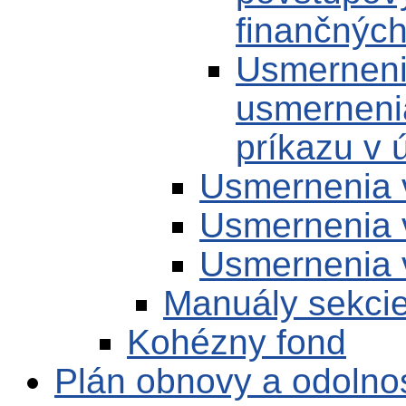
finančných
Usmernenie
usmerneni
príkazu v
Usmernenia 
Usmernenia 
Usmernenia 
Manuály sekci
Kohézny fond
Plán obnovy a odolno