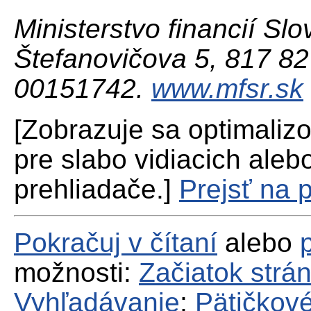
Ministerstvo financií Slo
Štefanovičova 5, 817 82 
00151742.
www.mfsr.sk
[Zobrazuje sa optimaliz
pre slabo vidiacich aleb
prehliadače.]
Prejsť na 
Pokračuj v čítaní
alebo
možnosti:
Začiatok strá
Vyhľadávanie
;
Pätičkové