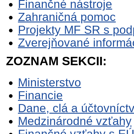
Finančné nástroje
Zahraničná pomoc
Projekty MF SR s po
Zverejňované informá
ZOZNAM SEKCII:
Ministerstvo
Financie
Dane, clá a účtovníct
Medzinárodné vzťahy
Finančné vzťahy s E