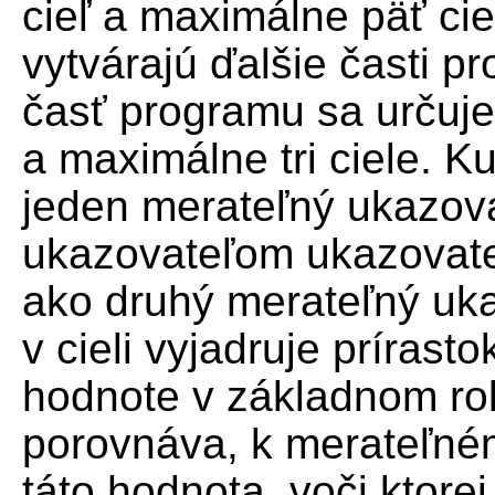
cieľ a maximálne päť ci
vytvárajú ďalšie časti p
časť programu sa určuje
a maximálne tri ciele. K
jeden merateľný ukazova
ukazovateľom ukazovate
ako druhý merateľný uka
v cieli vyjadruje prírast
hodnote v základnom ro
porovnáva, k merateľné
táto hodnota, voči ktore