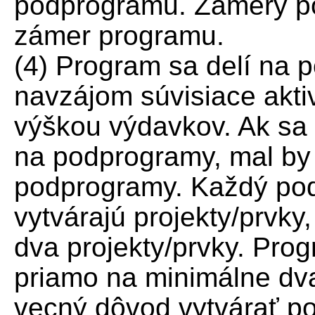
podprogramu. Zámery p
zámer programu.
(4) Program sa delí na 
navzájom súvisiace akti
výškou výdavkov. Ak sa 
na podprogramy, mal by
podprogramy. Každý po
vytvárajú projekty/prvk
dva projekty/prvky. Pro
priamo na minimálne dva 
vecný dôvod vytvárať p