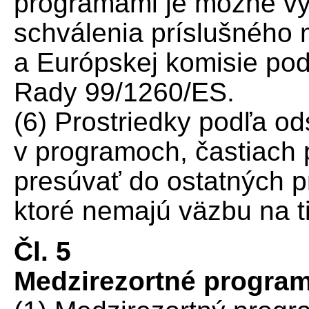
programami je možné vy
schválenia príslušného 
a Európskej komisie podľ
Rady 99/1260/ES.
(6) Prostriedky podľa o
v programoch, častiac
presúvať do ostatných p
ktoré nemajú väzbu na ti
Čl. 5
Medzirezortné progra