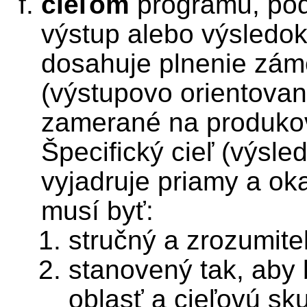
cieľom
programu, pod
výstup alebo výsledok
dosahuje plnenie zám
(výstupovo orientovaný
zamerané na produkov
Špecifický cieľ (výsle
vyjadruje priamy a oka
musí byť:
stručný a zrozumite
stanovený tak, aby 
oblasť a cieľovú sku