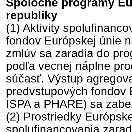
Spoločné programy Eur
republiky
(1) Aktivity spolufinan
fondov Európskej únie 
zmlúv sa zaradia do pro
podľa vecnej náplne pro
súčasť. Výstup agregov
predvstupových fondov 
ISPA a PHARE) sa zabez
(2) Prostriedky Európske
spolufinancovania zara