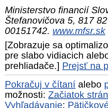
Ministerstvo financií Slo
Štefanovičova 5, 817 82 
00151742.
www.mfsr.sk
[Zobrazuje sa optimaliz
pre slabo vidiacich aleb
prehliadače.]
Prejsť na 
Pokračuj v čítaní
alebo
možnosti:
Začiatok strá
Vyhľadávanie
;
Pätičkové