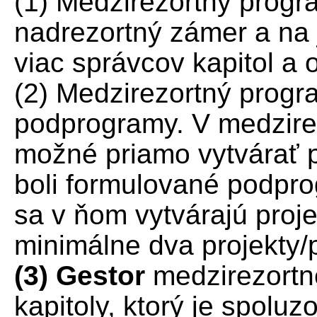
(1) Medzirezortný progr
nadrezortný zámer a na 
viac správcov kapitol a 
(2) Medzirezortný prog
podprogramy. V medzire
možné priamo vytvárať p
boli formulované podpr
sa v ňom vytvárajú proj
minimálne dva projekty/
(3) Gestor
medzirezortn
kapitoly, ktorý je spolu