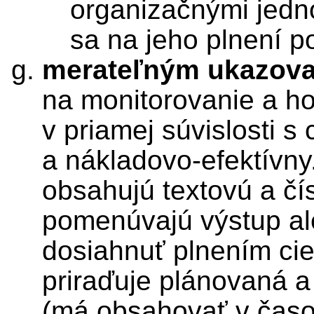
organizačnými jedno
sa na jeho plnení po
merateľným ukazov
na monitorovanie a ho
v priamej súvislosti s 
a nákladovo-efektívny
obsahujú textovú a čís
pomenúvajú výstup al
dosiahnuť plnením cieľ
priraďuje plánovaná a
(má obsahovať v čas