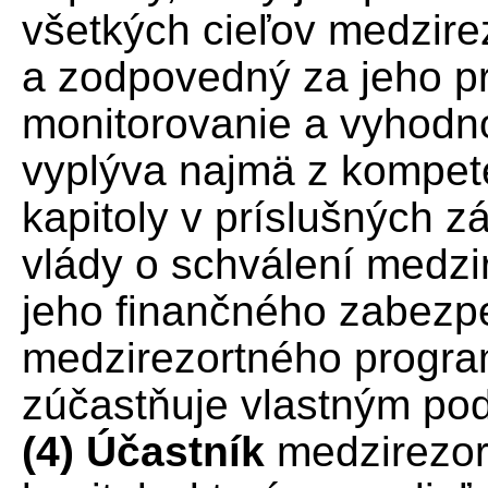
všetkých cieľov medzir
a zodpovedný za jeho p
monitorovanie a vyhodn
vyplýva najmä z kompet
kapitoly v príslušných 
vlády o schválení medz
jeho finančného zabezp
medzirezortného progra
zúčastňuje vlastným p
(4) Účastník
medzirezor