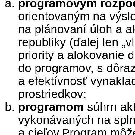
programovým rozpo
orientovaným na výsl
na plánovaní úloh a ak
republiky (ďalej len „v
priority a alokovanie 
do programov, s dôra
a efektívnosť vynakla
prostriedkov;
programom
súhrn akt
vykonávaných na spl
a cieľov.Program môž