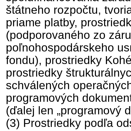
štátneho rozpočtu, tvori
priame platby, prostried
(podporovaného zo záru
poľnohospodárskeho us
fondu), prostriedky Koh
prostriedky štrukturáln
schválených operačných
programových dokumento
(ďalej len „programový 
(3) Prostriedky podľa o