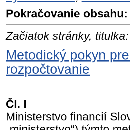
Pokračovanie obsahu:
Začiatok stránky, titulka:
Metodický pokyn pr
rozpočtovanie
Čl. l
Ministerstvo financií Slo
„ministerstvo“) týmto m