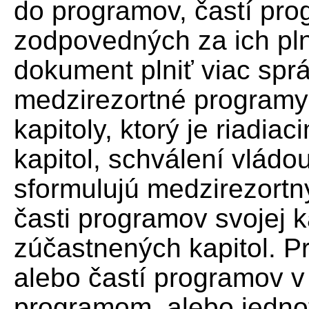
do programov, častí pro
zodpovedných za ich pl
dokument plniť viac sprá
medzirezortné programy
kapitoly, ktorý je riadi
kapitol, schválení vládo
sformulujú medzirezortn
časti programov svojej ka
zúčastnených kapitol. P
alebo častí programov v
programom, alebo jedn