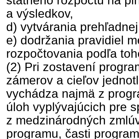
štátneho rozpočtu na p
a výsledkov,
d) vytvárania prehľadnej
e) dodržania pravidiel 
rozpočtovania podľa toh
(2) Pri zostavení progra
zámerov a cieľov jednot
vychádza najmä z progr
úloh vyplývajúcich pre s
z medzinárodných zmlúv
programu, časti progra