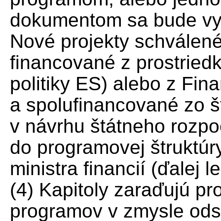
dokumentom sa bude vyc
Nové projekty schválen
financované z prostried
politiky ES) alebo z Fi
a spolufinancované zo š
v návrhu štátneho rozpo
do programovej štruktúr
ministra financií (ďalej le
(4) Kapitoly zaraďujú pr
programov v zmysle odse