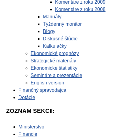
Komentáre z roku 2009
Komentáre z roku 2008
Manuály
Týždenný monitor
Blogy
Diskusné štúdie
Kalkulačky
Ekonomické prognózy
Strategické materiály
Ekonomické štatistiky
Semináre a prezentácie
English version
Finančný spravodajca
Dotácie
ZOZNAM SEKCII:
Ministerstvo
Financie