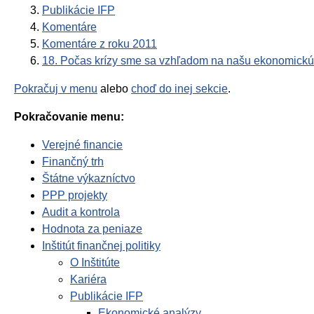
Publikácie IFP
Komentáre
Komentáre z roku 2011
18. Počas krízy sme sa vzhľadom na našu ekonomickú si
Pokračuj v menu
alebo
choď do inej sekcie
.
Pokračovanie menu:
Verejné financie
Finančný trh
Štátne výkazníctvo
PPP projekty
Audit a kontrola
Hodnota za peniaze
Inštitút finančnej politiky
O Inštitúte
Kariéra
Publikácie IFP
Ekonomické analýzy