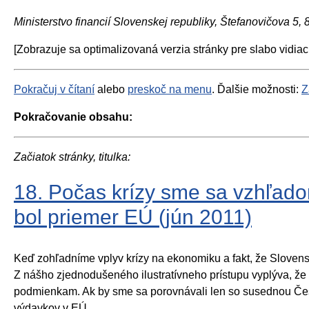
Ministerstvo financií Slovenskej republiky, Štefanovičova 5,
[Zobrazuje sa optimalizovaná verzia stránky pre slabo vidiac
Pokračuj v čítaní
alebo
preskoč na menu
. Ďalšie možnosti:
Z
Pokračovanie obsahu:
Začiatok stránky, titulka:
18. Počas krízy sme sa vzhľadom
bol priemer EÚ (jún 2011)
Keď zohľadníme vplyv krízy na ekonomiku a fakt, že Slovens
Z nášho zjednodušeného ilustratívneho prístupu vyplýva, že 
podmienkam. Ak by sme sa porovnávali len so susednou Česk
výdavkov v EÚ.