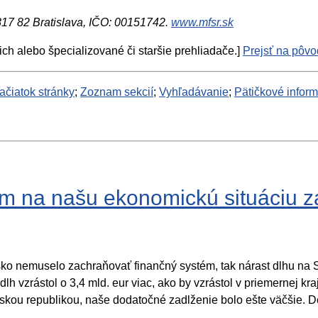
 817 82 Bratislava, IČO: 00151742.
www.mfsr.sk
ich alebo špecializované či staršie prehliadače.]
Prejsť na pôvod
ačiatok stránky
;
Zoznam sekcií
;
Vyhľadávanie
;
Pätičkové infor
 na našu ekonomickú situáciu zadl
ko nemuselo zachraňovať finančný systém, tak nárast dlhu na 
dlh vzrástol o 3,4 mld. eur viac, ako by vzrástol v priemernej 
ou republikou, naše dodatočné zadlženie bolo ešte väčšie. Dô