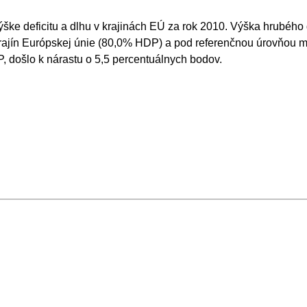
ýške deficitu a dlhu v krajinách EÚ za rok 2010. Výška hrubého
rajín Európskej únie (80,0% HDP) a pod referenčnou úrovňou m
 došlo k nárastu o 5,5 percentuálnych bodov.