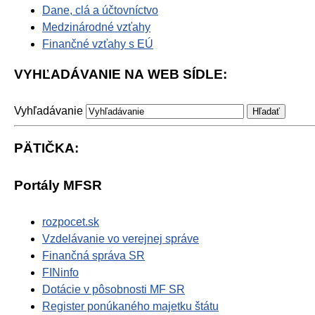
Dane, clá a účtovníctvo
Medzinárodné vzťahy
Finančné vzťahy s EÚ
VYHĽADÁVANIE NA WEB SÍDLE:
Vyhľadávanie
PÄTIČKA:
Portály MFSR
rozpocet.sk
Vzdelávanie vo verejnej správe
Finančná správa SR
FINinfo
Dotácie v pôsobnosti MF SR
Register ponúkaného majetku štátu