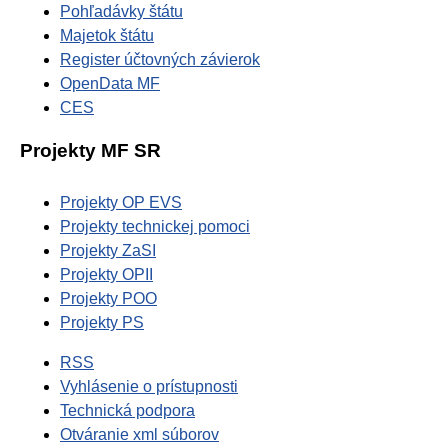
Pohľadávky štátu
Majetok štátu
Register účtovných závierok
OpenData MF
CES
Projekty MF SR
Projekty OP EVS
Projekty technickej pomoci
Projekty ZaSI
Projekty OPII
Projekty POO
Projekty PS
RSS
Vyhlásenie o prístupnosti
Technická podpora
Otváranie xml súborov