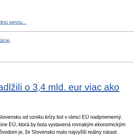
nú verziu...
mácie
.
žili o 3,4 mld. eur viac ako
Slovensku od vzniku krízy bol v rámci EÚ nadpriemerný.
krajine EÚ, ktorá by bola vystavená rovnakým ekonomickým
vodom je, že Slovensko malo najvyšší reálny nárast