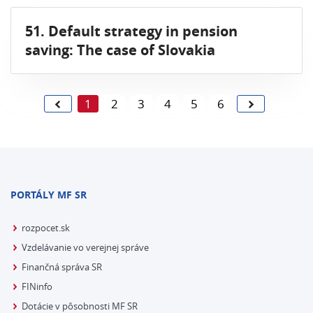
51. Default strategy in pension
saving: The case of Slovakia
1
2
3
4
5
6
PORTÁLY MF SR
rozpocet.sk
Vzdelávanie vo verejnej správe
Finančná správa SR
FINinfo
Dotácie v pôsobnosti MF SR