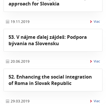
approach for Slovakia
inf
19.11.2019
Viac
53. V nájme ďalej zájdeš: Podpora
bývania na Slovensku
inf
20.06.2019
Viac
52. Enhancing the social integration
of Roma in Slovak Republic
inf
29.03.2019
Viac