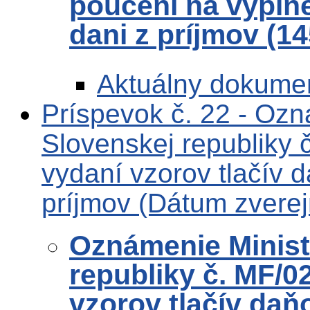
poučení na vypln
dani z príjmov (1
Aktuálny dokume
Príspevok č. 22 - Ozn
Slovenskej republiky
vydaní vzorov tlačív 
príjmov (Dátum zverej
Oznámenie Ministe
republiky č. MF/0
vzorov tlačív daň