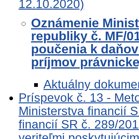
12.10.2020)
Oznámenie Ministe
republiky č. MF/0
poučenia k daňov
príjmov právnick
Aktuálny dokume
Príspevok č. 13 - Me
Ministerstva financií 
financií SR č. 289/201
veriteľmi poskytujúcim