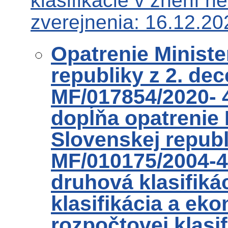
klasifikácie v znení 
zverejnenia: 16.12.20
Opatrenie Ministe
republiky z 2. de
MF/017854/2020- 
dopĺňa opatrenie 
Slovenskej republ
MF/010175/2004-4
druhová klasifiká
klasifikácia a eko
rozpočtovej klasi