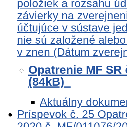
položiek a rozsahu úd
závierky na zverejnen
účtujúce v sústave je
nie sú založené alebo
v znen (Dátum zverej
Opatrenie MF SR 
(84kB)
Aktuálny dokume
Príspevok č. 25 Opat
2020 č. MF/011076/20