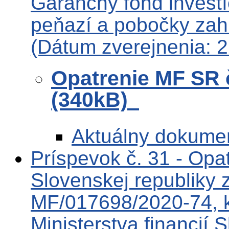
Garančný fond investíc
peňazí a pobočky zahr.
(Dátum zverejnenia: 
Opatrenie MF SR 
(340kB)
Aktuálny dokume
Príspevok č. 31 - Opat
Slovenskej republiky 
MF/017698/2020-74, k
Ministerstva financií 