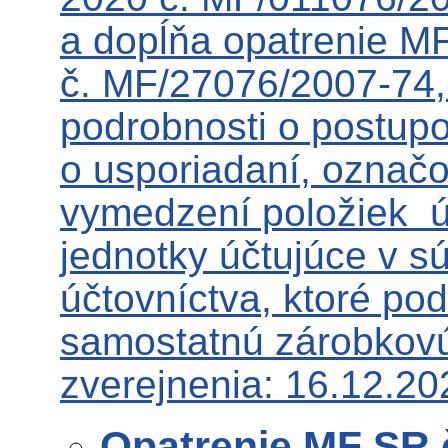
a dopĺňa opatrenie M
č. MF/27076/2007-74, 
podrobnosti o postupo
o usporiadaní, označ
vymedzení položiek ú
jednotky účtujúce v 
účtovníctva, ktoré po
samostatnú zárobkovú
zverejnenia: 16.12.20
Opatrenie MF SR 