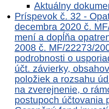
Aktuálny dokume
Príspevok č. 32 - Opa
decembra 2020 č. MF
mení a dopĺňa opatre
2008 č. MF/22273/2008
podrobnosti o usporia
účt. závierky, obsah
položiek a rozsahu úd
na zverejnenie, o rám
postupoch účtovania 