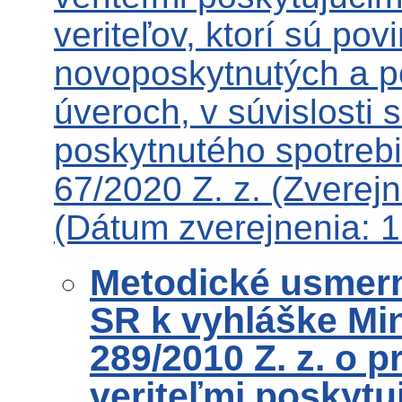
veriteľov, ktorí sú po
novoposkytnutých a p
úveroch, v súvislosti
poskytnutého spotrebi
67/2020 Z. z. (Zverej
(Dátum zverejnenia: 
Metodické usmerne
SR k vyhláške Min
289/2010 Z. z. o 
veriteľmi poskytu