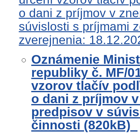
o dani z príjmov v zn
súvislosti s príjmami 
zverejnenia: 18.12.20
Oznámenie Ministe
republiky č. MF/0
vzorov tlačív podľ
o dani z príjmov 
predpisov v súvisl
činnosti (820kB)