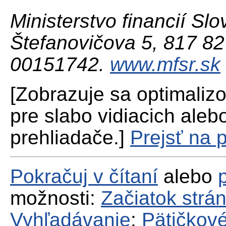
Ministerstvo financií Slo
Štefanovičova 5, 817 82 
00151742.
www.mfsr.sk
[Zobrazuje sa optimaliz
pre slabo vidiacich aleb
prehliadače.]
Prejsť na 
Pokračuj v čítaní
alebo
možnosti:
Začiatok strá
Vyhľadávanie
;
Pätičkové