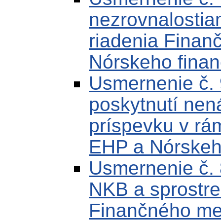
nezrovnalostia
riadenia Fina
Nórskeho fina
Usmernenie č. 
poskytnutí nen
príspevku v r
EHP a Nórskeh
Usmernenie č.
NKB a sprostre
Finančného m