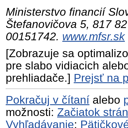
Ministerstvo financií Slo
Štefanovičova 5, 817 82 
00151742.
www.mfsr.sk
[Zobrazuje sa optimaliz
pre slabo vidiacich aleb
prehliadače.]
Prejsť na 
Pokračuj v čítaní
alebo
možnosti:
Začiatok strá
Vyhľadávanie
;
Pätičkové