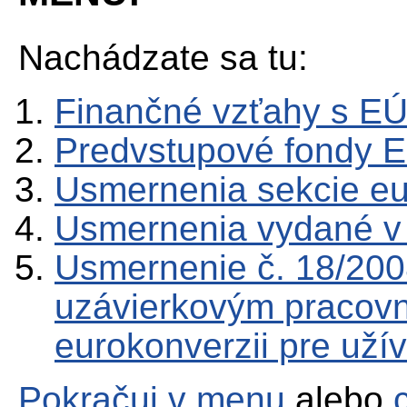
Nachádzate sa tu:
Finančné vzťahy s E
Predvstupové fondy 
Usmernenia sekcie e
Usmernenia vydané v
Usmernenie č. 18/20
uzávierkovým pracov
eurokonverzii pre uží
Pokračuj v menu
alebo