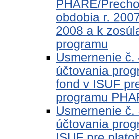
PHARE/Prechod
obdobia r. 200
2008 a k zosúl
programu
Usmernenie č. 
účtovania pro
fond v ISUF pr
programu PHA
Usmernenie č. 
účtovania pro
ISUF pre plato