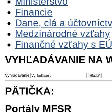
Ministerstvo
Financie
Dane, clá a účtovníct
Medzinárodné vzťahy
Finančné vzťahy s E
VYHĽADÁVANIE NA W
Vyhľadávanie
PÄTIČKA:
Portály MFSR