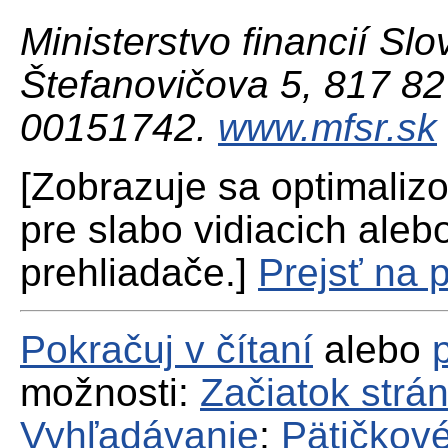
Ministerstvo financií Slo
Štefanovičova 5, 817 82 
00151742.
www.mfsr.sk
[Zobrazuje sa optimaliz
pre slabo vidiacich aleb
prehliadače.]
Prejsť na 
Pokračuj v čítaní
alebo
možnosti:
Začiatok strá
Vyhľadávanie
;
Pätičkové