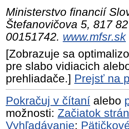
Ministerstvo financií Slo
Štefanovičova 5, 817 82 
00151742.
www.mfsr.sk
[Zobrazuje sa optimaliz
pre slabo vidiacich aleb
prehliadače.]
Prejsť na 
Pokračuj v čítaní
alebo
možnosti:
Začiatok strá
Vyhľadávanie
;
Pätičkové