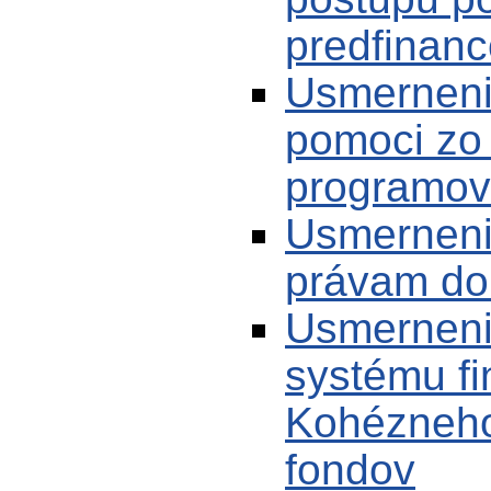
predfinan
Usmerneni
pomoci zo 
programov
Usmerneni
právam do
Usmerneni
systému fi
Kohézneho 
fondov