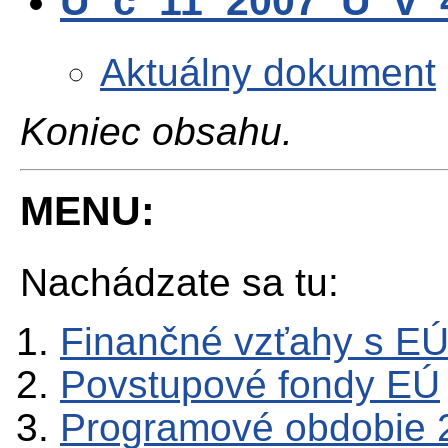
U_c_11_2007_U_v_4
Aktuálny dokument
Koniec obsahu.
MENU:
Nachádzate sa tu:
Finančné vzťahy s E
Povstupové fondy EÚ
Programové obdobie 