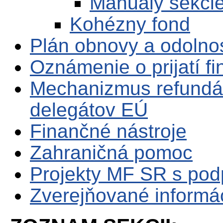
Manuály sekci
Kohézny fond
Plán obnovy a odolno
Oznámenie o prijatí f
Mechanizmus refundá
delegátov EÚ
Finančné nástroje
Zahraničná pomoc
Projekty MF SR s po
Zverejňované informá