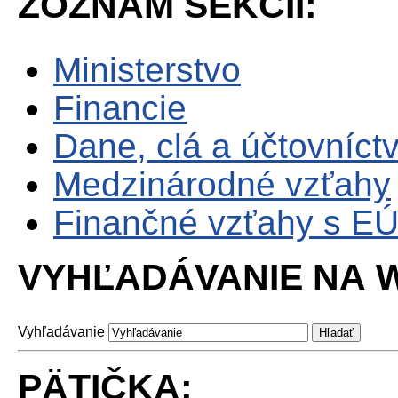
ZOZNAM SEKCII:
Ministerstvo
Financie
Dane, clá a účtovníct
Medzinárodné vzťahy
Finančné vzťahy s E
VYHĽADÁVANIE NA W
Vyhľadávanie
PÄTIČKA: