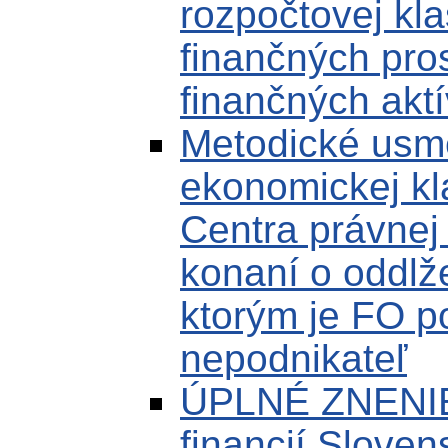
rozpočtovej kla
finančných pro
finančných aktí
Metodické usm
ekonomickej kla
Centra právnej
konaní o oddlž
ktorým je FO p
nepodnikateľ
ÚPLNÉ ZNENIE 
financií Sloven