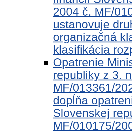
2004 č. MF/010
ustanovuje druh
organizačná kl
klasifikácia roz
Opatrenie Minis
republiky z 3.
MF/013361/202
dopĺňa opatreni
Slovenskej rep
MF/010175/20