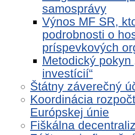
samosprávy
Výnos MF SR, kt
podrobnosti o ho
príspevkových or
Metodický pokyn 
investícií“
Štátny záverečný ú
Koordinácia rozpočt
Európskej únie
Fiškálna decentrali