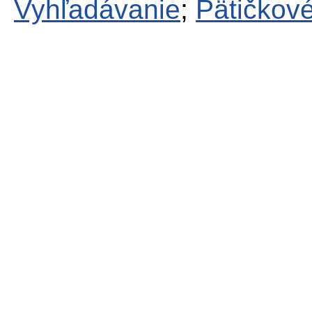
Vyhľadávanie
;
Pätičkové