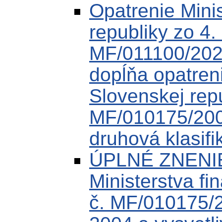
Opatrenie Minis
republiky zo 4
MF/011100/202
dopĺňa opatreni
Slovenskej rep
MF/010175/200
druhová klasifi
ÚPLNÉ ZNENIE
Ministerstva fi
č. MF/010175/