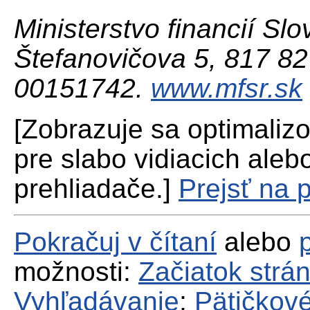
Ministerstvo financií Slo
Štefanovičova 5, 817 82 
00151742.
www.mfsr.sk
[Zobrazuje sa optimaliz
pre slabo vidiacich aleb
prehliadače.]
Prejsť na 
Pokračuj v čítaní
alebo
možnosti:
Začiatok strá
Vyhľadávanie
;
Pätičkové