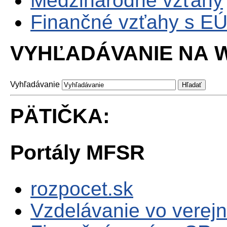
Medzinárodné vzťahy
Finančné vzťahy s E
VYHĽADÁVANIE NA W
Vyhľadávanie
PÄTIČKA:
Portály MFSR
rozpocet.sk
Vzdelávanie vo verejn