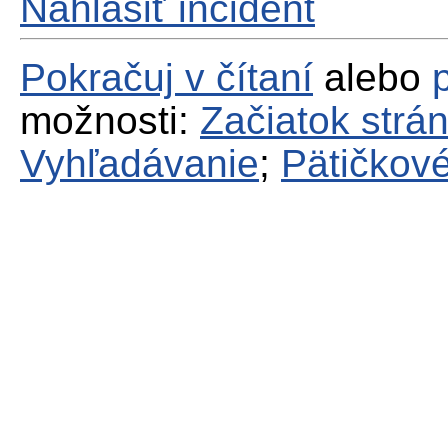
Nahlásiť incident
Pokračuj v čítaní
alebo
možnosti:
Začiatok strá
Vyhľadávanie
;
Pätičkové