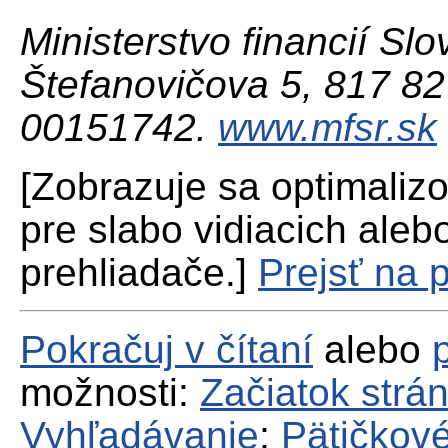
Ministerstvo financií Slo
Štefanovičova 5, 817 82 
00151742.
www.mfsr.sk
[Zobrazuje sa optimaliz
pre slabo vidiacich aleb
prehliadače.]
Prejsť na 
Pokračuj v čítaní
alebo
možnosti:
Začiatok strá
Vyhľadávanie
;
Pätičkové