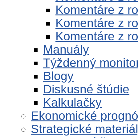
Komentáre z r
Komentáre z r
Komentáre z r
Manuály
Týždenný monito
Blogy
Diskusné štúdie
Kalkulačky
Ekonomické progn
Strategické materiá