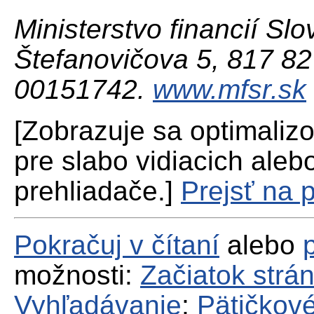
Ministerstvo financií Slo
Štefanovičova 5, 817 82 
00151742.
www.mfsr.sk
[Zobrazuje sa optimaliz
pre slabo vidiacich aleb
prehliadače.]
Prejsť na 
Pokračuj v čítaní
alebo
možnosti:
Začiatok strá
Vyhľadávanie
;
Pätičkové