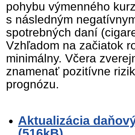
pohybu výmenného kurz
s následným negatívny
spotrebných daní (cigare
Vzhľadom na začiatok rok
minimálny. Včera zvere
znamenať pozitívne rizi
prognózu.
Aktualizácia daňový
(516kB)