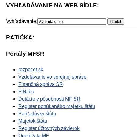
VYHĽADÁVANIE NA WEB SÍDLE:
Vyhľadávanie
PÄTIČKA:
Portály MFSR
rozpocet.sk
Vzdelávanie vo verejnej správe
Finančná správa SR
FINinfo
Dotácie v pôsobnosti MF SR
Register ponúkaného majetku štátu
Pohľadávky štátu
Majetok štátu
Register účtovných závierok
OpenData MF