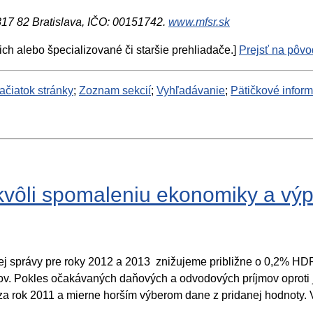
 817 82 Bratislava, IČO: 00151742.
www.mfsr.sk
ich alebo špecializované či staršie prehliadače.]
Prejsť na pôvod
ačiatok stránky
;
Zoznam sekcií
;
Vyhľadávanie
;
Pätičkové infor
 kvôli spomaleniu ekonomiky a v
j správy pre roky 2012 a 2013 znižujeme približne o 0,2% HD
jmov. Pokles očakávaných daňových a odvodových príjmov oprot
za rok 2011 a mierne horším výberom dane z pridanej hodnoty. 