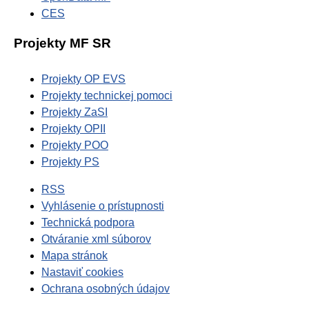
CES
Projekty MF SR
Projekty OP EVS
Projekty technickej pomoci
Projekty ZaSI
Projekty OPII
Projekty POO
Projekty PS
RSS
Vyhlásenie o prístupnosti
Technická podpora
Otváranie xml súborov
Mapa stránok
Nastaviť cookies
Ochrana osobných údajov