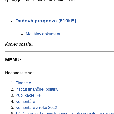
Daňová prognóza (510kB)
Aktuálny dokument
Koniec obsahu.
MENU:
Nachádzate sa tu:
Financie
Inštitút finančnej politiky
Publikácie IFP
Komentáre
Komentáre z roku 2012
17. Zníženie daňových príjmov kvôli spomaleniu eko