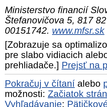
Ministerstvo financií Slo
Štefanovičova 5, 817 82 
00151742.
www.mfsr.sk
[Zobrazuje sa optimaliz
pre slabo vidiacich aleb
prehliadače.]
Prejsť na 
Pokračuj v čítaní
alebo
možnosti:
Začiatok strá
Vyhľadávanie
;
Pätičkové