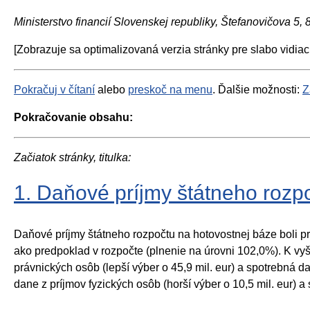
Ministerstvo financií Slovenskej republiky, Štefanovičova 5,
[Zobrazuje sa optimalizovaná verzia stránky pre slabo vidiac
Pokračuj v čítaní
alebo
preskoč na menu
. Ďalšie možnosti:
Z
Pokračovanie obsahu:
Začiatok stránky, titulka:
1. Daňové príjmy štátneho rozp
Daňové príjmy štátneho rozpočtu na hotovostnej báze boli pre 
ako predpoklad v rozpočte (plnenie na úrovni 102,0%). K vyšš
právnických osôb (lepší výber o 45,9 mil. eur) a spotrebná d
dane z príjmov fyzických osôb (horší výber o 10,5 mil. eur) a 