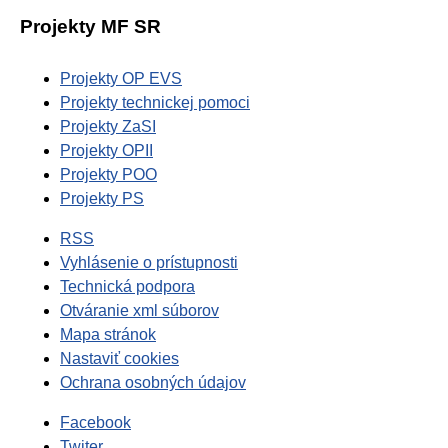
Projekty MF SR
Projekty OP EVS
Projekty technickej pomoci
Projekty ZaSI
Projekty OPII
Projekty POO
Projekty PS
RSS
Vyhlásenie o prístupnosti
Technická podpora
Otváranie xml súborov
Mapa stránok
Nastaviť cookies
Ochrana osobných údajov
Facebook
Twiter