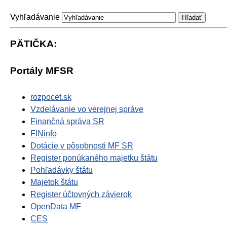
Vyhľadávanie
PÄTIČKA:
Portály MFSR
rozpocet.sk
Vzdelávanie vo verejnej správe
Finančná správa SR
FINinfo
Dotácie v pôsobnosti MF SR
Register ponúkaného majetku štátu
Pohľadávky štátu
Majetok štátu
Register účtovných závierok
OpenData MF
CES