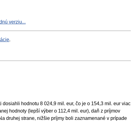
nú verziu...
mácie
.
osiahli hodnotu 8 024,9 mil. eur, čo je o 154,3 mil. eur viac
ej hodnoty (lepší výber o 112,4 mil. eur), daň z príjmov
 Na druhej strane, nižšie príjmy boli zaznamenané v prípade