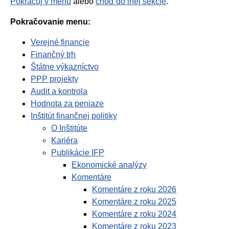
Pokračuj v menu
alebo
choď do inej sekcie
.
Pokračovanie menu:
Verejné financie
Finančný trh
Štátne výkazníctvo
PPP projekty
Audit a kontrola
Hodnota za peniaze
Inštitút finančnej politiky
O Inštitúte
Kariéra
Publikácie IFP
Ekonomické analýzy
Komentáre
Komentáre z roku 2026
Komentáre z roku 2025
Komentáre z roku 2024
Komentáre z roku 2023