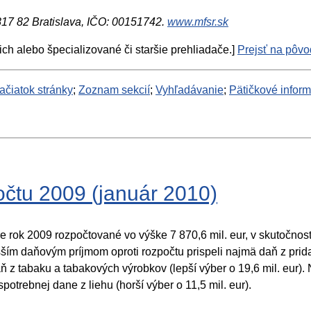
 817 82 Bratislava, IČO: 00151742.
www.mfsr.sk
ich alebo špecializované či staršie prehliadače.]
Prejsť na pôvod
ačiatok stránky
;
Zoznam sekcií
;
Vyhľadávanie
;
Pätičkové infor
očtu 2009 (január 2010)
rok 2009 rozpočtované vo výške 7 870,6 mil. eur, v skutočnosti d
ím daňovým príjmom oproti rozpočtu prispeli najmä daň z pridan
aň z tabaku a tabakových výrobkov (lepší výber o 19,6 mil. eur).
spotrebnej dane z liehu (horší výber o 11,5 mil. eur).