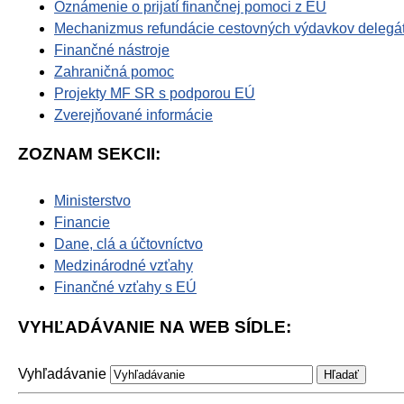
Oznámenie o prijatí finančnej pomoci z EÚ
Mechanizmus refundácie cestovných výdavkov delegá
Finančné nástroje
Zahraničná pomoc
Projekty MF SR s podporou EÚ
Zverejňované informácie
ZOZNAM SEKCII:
Ministerstvo
Financie
Dane, clá a účtovníctvo
Medzinárodné vzťahy
Finančné vzťahy s EÚ
VYHĽADÁVANIE NA WEB SÍDLE:
Vyhľadávanie