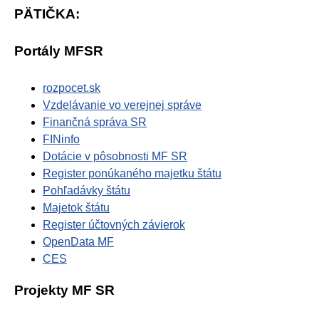
PÄTIČKA:
Portály MFSR
rozpocet.sk
Vzdelávanie vo verejnej správe
Finančná správa SR
FINinfo
Dotácie v pôsobnosti MF SR
Register ponúkaného majetku štátu
Pohľadávky štátu
Majetok štátu
Register účtovných závierok
OpenData MF
CES
Projekty MF SR