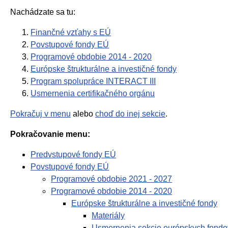
Nachádzate sa tu:
Finančné vzťahy s EÚ
Povstupové fondy EÚ
Programové obdobie 2014 - 2020
Európske štrukturálne a investičné fondy
Program spolupráce INTERACT III
Usmernenia certifikačného orgánu
Pokračuj v menu
alebo
choď do inej sekcie
.
Pokračovanie menu:
Predvstupové fondy EÚ
Povstupové fondy EÚ
Programové obdobie 2021 - 2027
Programové obdobie 2014 - 2020
Európske štrukturálne a investičné fondy
Materiály
Usmernenia sekcie európskych fondo