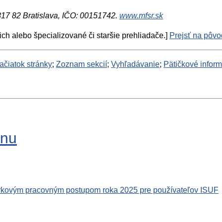
 817 82 Bratislava, IČO: 00151742.
www.mfsr.sk
ich alebo špecializované či staršie prehliadače.]
Prejsť na pôvod
ačiatok stránky
;
Zoznam sekcií
;
Vyhľadávanie
;
Pätičkové infor
ánu
rkovým pracovným postupom roka 2025 pre používateľov ISUF