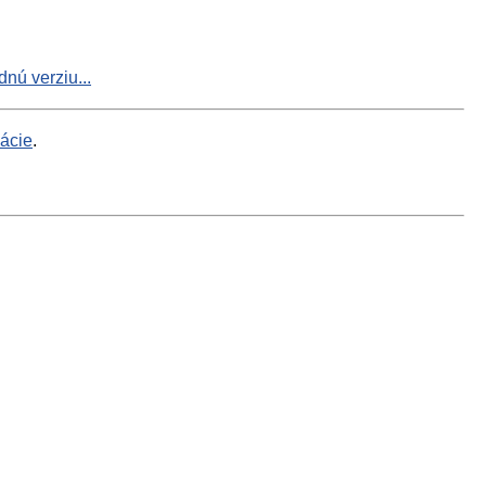
nú verziu...
mácie
.