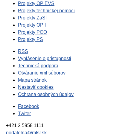
Projekty OP EVS
Projekty technickej pomoci
Projekty ZaSI
Projekty OPII
Projekty POO
Projekty PS
RSS
Vyhlásenie o prístupnosti
Technická podpora
Otváranie xml súborov
Mapa stránok
Nastaviť cookies
Ochrana osobných údajov
Facebook
Twiter
+421 2 5958 1111
podatelna@mfsr.sk