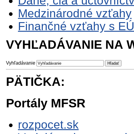
Dane, clá a účtovníct
Medzinárodné vzťahy
Finančné vzťahy s E
VYHĽADÁVANIE NA W
Vyhľadávanie
PÄTIČKA:
Portály MFSR
rozpocet.sk