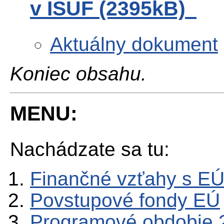
v ISUF (2395kB)
Aktuálny dokument
Koniec obsahu.
MENU:
Nachádzate sa tu:
Finančné vzťahy s E
Povstupové fondy EÚ
Programové obdobie 