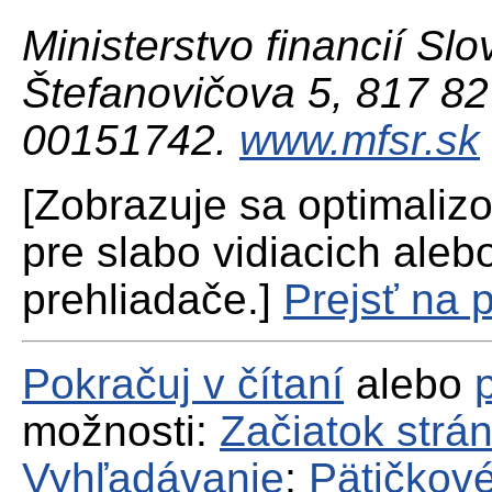
Ministerstvo financií Slo
Štefanovičova 5, 817 82 
00151742.
www.mfsr.sk
[Zobrazuje sa optimaliz
pre slabo vidiacich aleb
prehliadače.]
Prejsť na 
Pokračuj v čítaní
alebo
možnosti:
Začiatok strá
Vyhľadávanie
;
Pätičkové