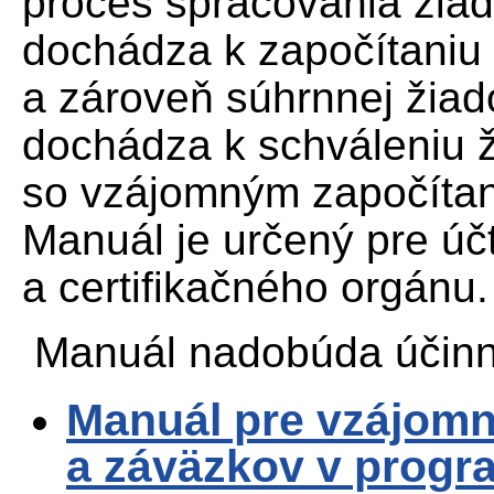
proces spracovania žiado
dochádza k započítaniu
a zároveň súhrnnej žiado
dochádza k schváleniu ž
so vzájomným započíta
Manuál je určený pre úč
a certifikačného orgánu.
Manuál nadobúda účinno
Manuál pre vzájomn
a záväzkov v prog