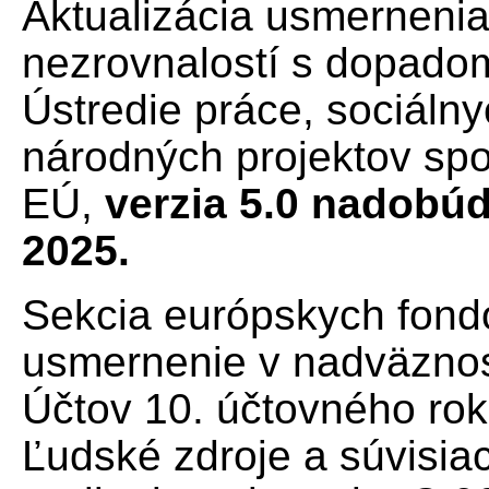
Aktualizácia usmernenia
nezrovnalostí s dopadom
Ústredie práce, sociálny
národných projektov sp
EÚ,
verzia 5.0 nadobú
2025.
Sekcia európskych fondo
usmernenie v nadväznos
Účtov 10. účtovného ro
Ľudské zdroje a súvisi