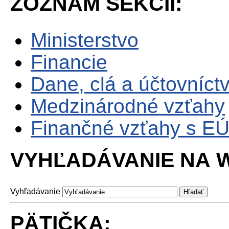
ZOZNAM SEKCII:
Ministerstvo
Financie
Dane, clá a účtovníct
Medzinárodné vzťahy
Finančné vzťahy s E
VYHĽADÁVANIE NA W
Vyhľadávanie
PÄTIČKA: