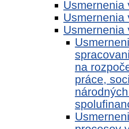
Usmernenia 
Usmernenia 
Usmernenia 
Usmernenie
spracovan
na rozpoče
práce, soc
národných 
spolufina
Usmerneni
procesov v