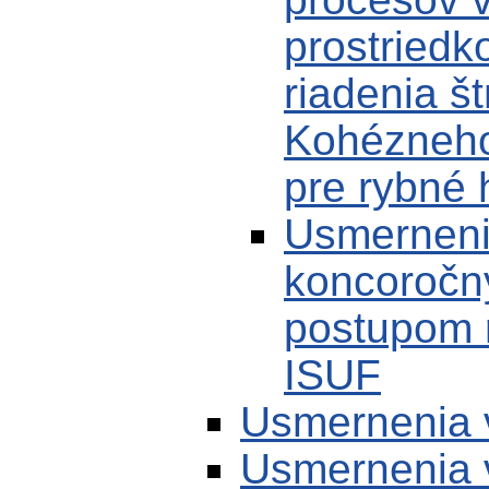
prostriedk
riadenia š
Kohézneho
pre rybné
Usmernenie
koncoročn
postupom 
ISUF
Usmernenia 
Usmernenia 