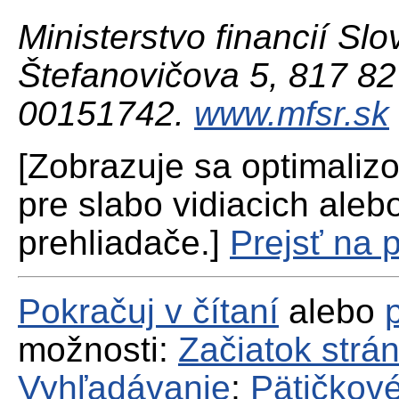
Ministerstvo financií Slo
Štefanovičova 5, 817 82 
00151742.
www.mfsr.sk
[Zobrazuje sa optimaliz
pre slabo vidiacich aleb
prehliadače.]
Prejsť na 
Pokračuj v čítaní
alebo
možnosti:
Začiatok strá
Vyhľadávanie
;
Pätičkové