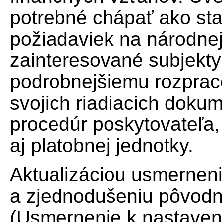
potrebné chápať ako st
požiadaviek na národnej
zainteresované subjekty
podrobnejšiemu rozpraco
svojich riadiacich doku
procedúr poskytovateľa,
aj platobnej jednotky.
Aktualizáciou usmernen
a zjednodušeniu pôvod
(Usmernenie k nastaven