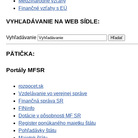
Medzinárodné vzťahy
Finančné vzťahy s EÚ
VYHĽADÁVANIE NA WEB SÍDLE:
Vyhľadávanie
PÄTIČKA:
Portály MFSR
rozpocet.sk
Vzdelávanie vo verejnej správe
Finančná správa SR
FINinfo
Dotácie v pôsobnosti MF SR
Register ponúkaného majetku štátu
Pohľadávky štátu
Majetok štátu