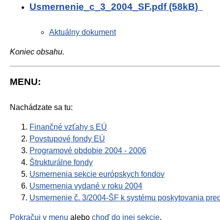
Usmernenie_c_3_2004_SF.pdf (58kB)
Aktuálny dokument
Koniec obsahu.
MENU:
Nachádzate sa tu:
Finančné vzťahy s EÚ
Povstupové fondy EÚ
Programové obdobie 2004 - 2006
Štrukturálne fondy
Usmernenia sekcie európskych fondov
Usmernenia vydané v roku 2004
Usmernenie č. 3/2004-ŠF k systému poskytovania pre
Pokračuj v menu
alebo
choď do inej sekcie
.