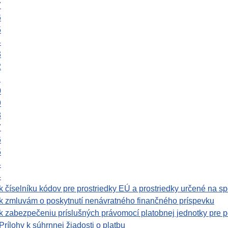
7
6
5
4
3
2
1
0
9
8
7
6
5
4
4
 číselníku kódov pre prostriedky EÚ a prostriedky určené na sp
k zmluvám o poskytnutí nenávratného finančného príspevku
 zabezpečeniu príslušných právomocí platobnej jednotky pre p
rílohy k súhrnnej žiadosti o platbu