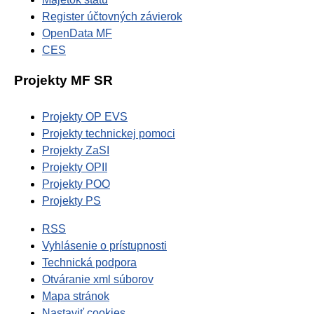
Register účtovných závierok
OpenData MF
CES
Projekty MF SR
Projekty OP EVS
Projekty technickej pomoci
Projekty ZaSI
Projekty OPII
Projekty POO
Projekty PS
RSS
Vyhlásenie o prístupnosti
Technická podpora
Otváranie xml súborov
Mapa stránok
Nastaviť cookies