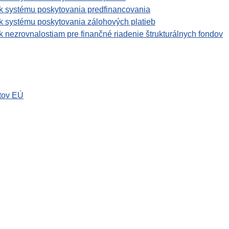
k systému poskytovania predfinancovania
k systému poskytovania zálohových platieb
 nezrovnalostiam pre finančné riadenie štrukturálnych fondov
tov EÚ