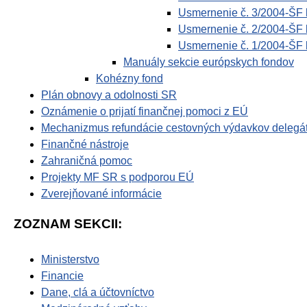
Usmernenie č. 3/2004-ŠF 
Usmernenie č. 2/2004-ŠF 
Usmernenie č. 1/2004-ŠF k
Manuály sekcie európskych fondov
Kohézny fond
Plán obnovy a odolnosti SR
Oznámenie o prijatí finančnej pomoci z EÚ
Mechanizmus refundácie cestovných výdavkov delegá
Finančné nástroje
Zahraničná pomoc
Projekty MF SR s podporou EÚ
Zverejňované informácie
ZOZNAM SEKCII:
Ministerstvo
Financie
Dane, clá a účtovníctvo