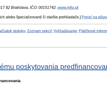
 817 82 Bratislava, IČO: 00151742.
www.mfsr.sk
ich alebo špecializované či staršie prehliadače.]
Prejsť na pôvod
ačiatok stránky
;
Zoznam sekcií
;
Vyhľadávanie
;
Pätičkové infor
tému poskytovania predfinancova
inancovania