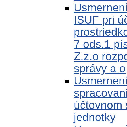
Usmerneni
ISUF pri ú
prostriedk
7 ods.1 pí
Z.z.o rozp
správy a o
Usmerneni
spracovani
účtovnom 
jednotky