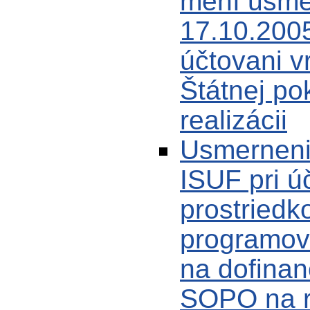
mení usme
17.10.2005
účtovani v
Štátnej po
realizácii
Usmerneni
ISUF pri ú
prostriedk
programov
na dofina
SOPO na r