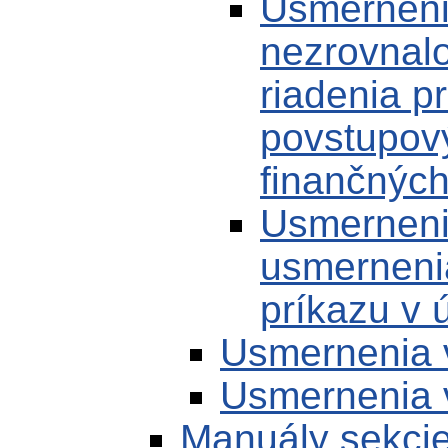
Usmerneni
nezrovnalo
riadenia p
povstupov
finančných
Usmernenie
usmerneni
príkazu v
Usmernenia 
Usmernenia 
Manuály sekci