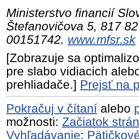
Ministerstvo financií Slo
Štefanovičova 5, 817 82 
00151742.
www.mfsr.sk
[Zobrazuje sa optimaliz
pre slabo vidiacich aleb
prehliadače.]
Prejsť na 
Pokračuj v čítaní
alebo
možnosti:
Začiatok strá
Vyhľadávanie
;
Pätičkové