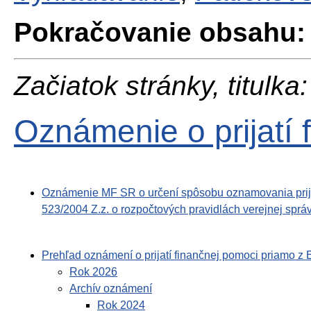
Pokračovanie obsahu:
Začiatok stránky, titulka:
Oznámenie o prijatí 
Oznámenie MF SR o určení spôsobu oznamovania prijat
523/2004 Z.z. o rozpočtových pravidlách verejnej spr
Prehľad oznámení o prijatí finančnej pomoci priamo z
Rok 2026
Archív oznámení
Rok 2024