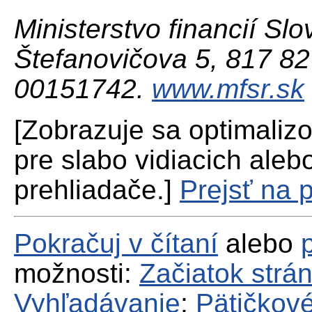
Ministerstvo financií Slo
Štefanovičova 5, 817 82 
00151742.
www.mfsr.sk
[Zobrazuje sa optimaliz
pre slabo vidiacich aleb
prehliadače.]
Prejsť na 
Pokračuj v čítaní
alebo
možnosti:
Začiatok strá
Vyhľadávanie
;
Pätičkové