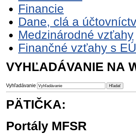
Financie
Dane, clá a účtovníct
Medzinárodné vzťahy
Finančné vzťahy s E
VYHĽADÁVANIE NA W
Vyhľadávanie
PÄTIČKA:
Portály MFSR