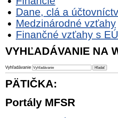
Financie
Dane, clá a účtovníct
Medzinárodné vzťahy
Finančné vzťahy s E
VYHĽADÁVANIE NA W
Vyhľadávanie
PÄTIČKA:
Portály MFSR