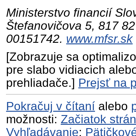
Ministerstvo financií Slo
Štefanovičova 5, 817 82 
00151742.
www.mfsr.sk
[Zobrazuje sa optimaliz
pre slabo vidiacich aleb
prehliadače.]
Prejsť na 
Pokračuj v čítaní
alebo
možnosti:
Začiatok strá
Vyhľadávanie
;
Pätičkové