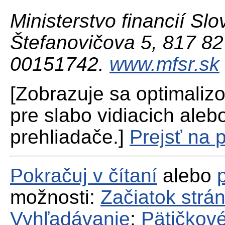
Ministerstvo financií Slo
Štefanovičova 5, 817 82 
00151742.
www.mfsr.sk
[Zobrazuje sa optimaliz
pre slabo vidiacich aleb
prehliadače.]
Prejsť na 
Pokračuj v čítaní
alebo
možnosti:
Začiatok strá
Vyhľadávanie
;
Pätičkové