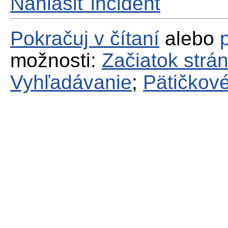
Nahlásiť incident
Pokračuj v čítaní
alebo
možnosti:
Začiatok strá
Vyhľadávanie
;
Pätičkové