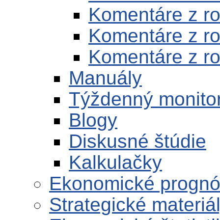
Komentáre z r
Komentáre z r
Komentáre z r
Manuály
Týždenný monito
Blogy
Diskusné štúdie
Kalkulačky
Ekonomické progn
Strategické materiá