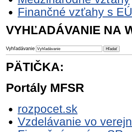
Finančné vzťahy s E
VYHĽADÁVANIE NA W
Vyhľadávanie
PÄTIČKA:
Portály MFSR
rozpocet.sk
Vzdelávanie vo verejn