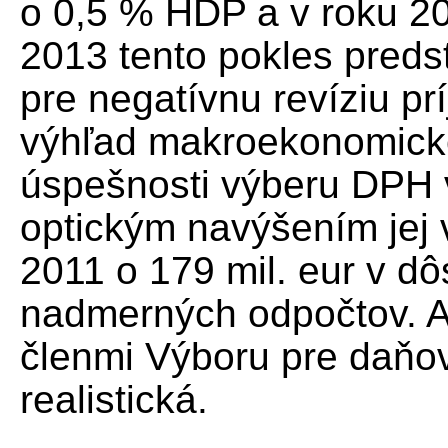
o 0,5 % HDP a v roku 2
2013 tento pokles preds
pre negatívnu revíziu p
výhľad makroekonomick
úspešnosti výberu DPH 
optickým navýšením jej 
2011 o 179 mil. eur v d
nadmerných odpočtov. A
členmi Výboru pre daňo
realistická.