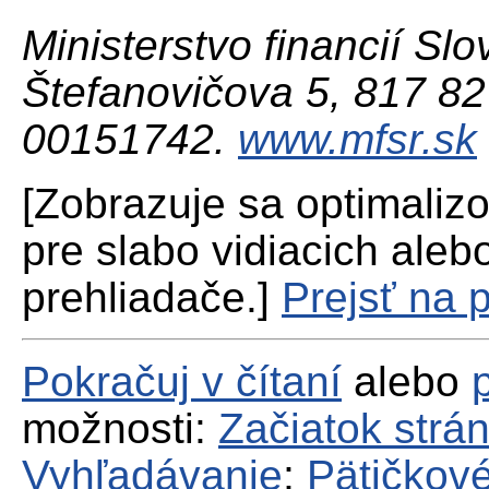
Ministerstvo financií Slo
Štefanovičova 5, 817 82 
00151742.
www.mfsr.sk
[Zobrazuje sa optimaliz
pre slabo vidiacich aleb
prehliadače.]
Prejsť na 
Pokračuj v čítaní
alebo
možnosti:
Začiatok strá
Vyhľadávanie
;
Pätičkové