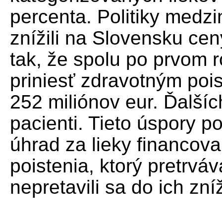
percenta. Politiky medz
znížili na Slovensku ce
tak, že spolu po prvom 
priniesť zdravotným poi
252 miliónov eur. Ďalších
pacienti. Tieto úspory po
úhrad za lieky financov
poistenia, ktorý pretrvá
nepretavili sa do ich zní