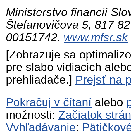
Ministerstvo financií Slo
Štefanovičova 5, 817 82 
00151742.
www.mfsr.sk
[Zobrazuje sa optimaliz
pre slabo vidiacich aleb
prehliadače.]
Prejsť na 
Pokračuj v čítaní
alebo
možnosti:
Začiatok strá
Vyhľadávanie
;
Pätičkové