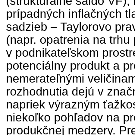
(štrukturálne saldo VF), 
prípadných inflačných t
sadzieb – Taylorovo pravi
(napr. opatrenia na trhu
v podnikateľskom prostr
potenciálny produkt a 
nemerateľnými veličinami
rozhodnutia dejú v značn
napriek výrazným ťažko
niekoľko pohľadov na p
produkčnej medzery. Pre