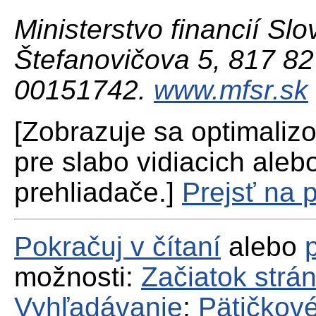
Ministerstvo financií Slo
Štefanovičova 5, 817 82 
00151742.
www.mfsr.sk
[Zobrazuje sa optimaliz
pre slabo vidiacich aleb
prehliadače.]
Prejsť na 
Pokračuj v čítaní
alebo
možnosti:
Začiatok strá
Vyhľadávanie
;
Pätičkové