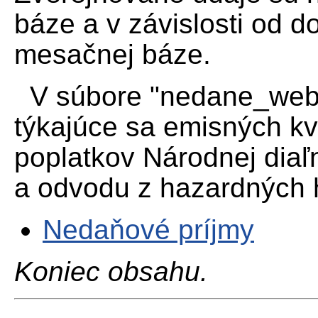
báze a v závislosti od d
mesačnej báze.
V súbore "nedane_web"
týkajúce sa emisných kv
poplatkov Národnej diaľn
a odvodu z hazardných h
Nedaňové príjmy
Koniec obsahu.