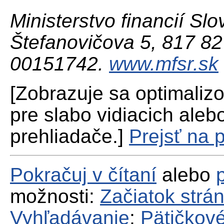
Ministerstvo financií Slo
Štefanovičova 5, 817 82 
00151742.
www.mfsr.sk
[Zobrazuje sa optimaliz
pre slabo vidiacich aleb
prehliadače.]
Prejsť na 
Pokračuj v čítaní
alebo
možnosti:
Začiatok strá
Vyhľadávanie
;
Pätičkové