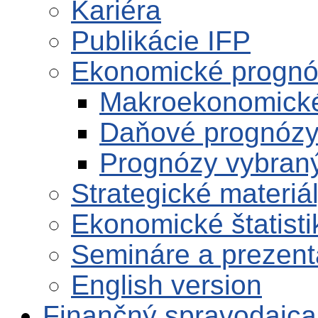
Kariéra
Publikácie IFP
Ekonomické progn
Makroekonomick
Daňové prognóz
Prognózy vybran
Strategické materiá
Ekonomické štatisti
Semináre a prezent
English version
Finančný spravodajca