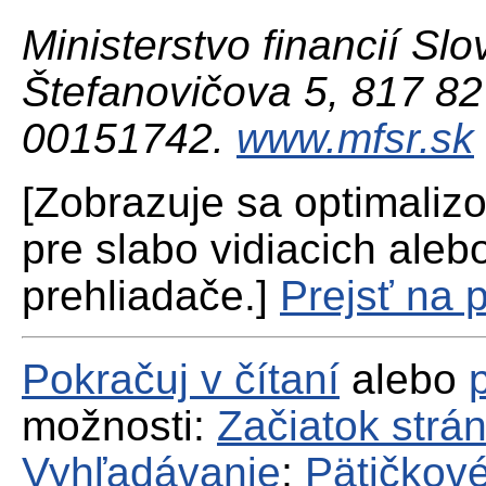
Ministerstvo financií Slo
Štefanovičova 5, 817 82 
00151742.
www.mfsr.sk
[Zobrazuje sa optimaliz
pre slabo vidiacich aleb
prehliadače.]
Prejsť na 
Pokračuj v čítaní
alebo
možnosti:
Začiatok strá
Vyhľadávanie
;
Pätičkové