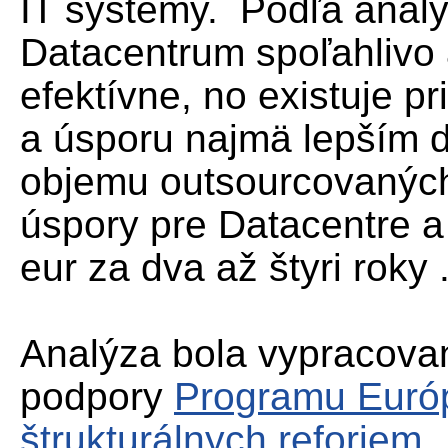
IT systémy. Podľa analý
Datacentrum spoľahlivo
efektívne, no existuje p
a úsporu najmä lepším d
objemu outsourcovaných
úspory pre Datacentre a
eur za dva až štyri roky 
Analýza bola vypracova
podpory
Programu Európ
štrukturálnych reforiem
.