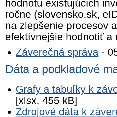
hodnotu existujúcich inve
ročne (slovensko.sk, eID
na zlepšenie procesov a
efektívnejšie hodnotiť a 
Záverečná správa
- 0
Dáta a podkladové mate
Grafy a tabuľky k záv
[xlsx, 455 kB]
Zdrojové dáta k záver