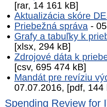
[rar, 14 161 kB]
Aktualizácia skóre DE
Priebežná správa
- 05
Grafy a tabuľky k pri
[xlsx, 294 kB]
Zdrojové dáta k prieb
[csv, 695 474 kB]
Mandát pre revíziu vý
07.07.2016, [pdf, 144
Spending Review for I