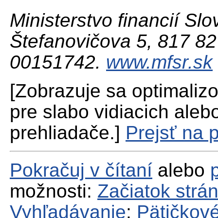
Ministerstvo financií Slo
Štefanovičova 5, 817 82 
00151742.
www.mfsr.sk
[Zobrazuje sa optimaliz
pre slabo vidiacich aleb
prehliadače.]
Prejsť na 
Pokračuj v čítaní
alebo
možnosti:
Začiatok strá
Vyhľadávanie
;
Pätičkové