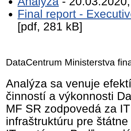
Analýza
- 20.03.2020,
Final report - Execut
[pdf, 281 kB]
DataCentrum Ministerstva fin
Analýza sa venuje efektí
činností a výkonnosti D
MF SR zodpovedá za IT
infraštruktúru pre štátne