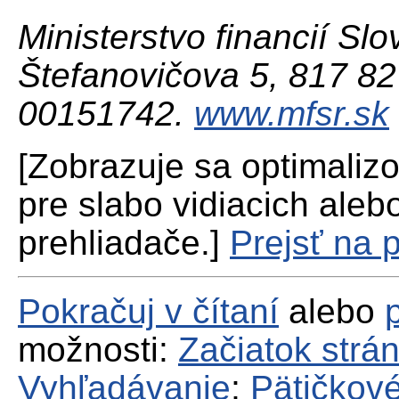
Ministerstvo financií Slo
Štefanovičova 5, 817 82 
00151742.
www.mfsr.sk
[Zobrazuje sa optimaliz
pre slabo vidiacich aleb
prehliadače.]
Prejsť na 
Pokračuj v čítaní
alebo
možnosti:
Začiatok strá
Vyhľadávanie
;
Pätičkové