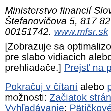
Ministerstvo financií Slo
Štefanovičova 5, 817 82 
00151742.
www.mfsr.sk
[Zobrazuje sa optimaliz
pre slabo vidiacich aleb
prehliadače.]
Prejsť na 
Pokračuj v čítaní
alebo
možnosti:
Začiatok strá
Vyhľadávanie
;
Pätičkové