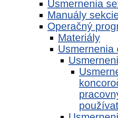
Usmernenia se
Manuály sekci
Operačný prog
Materiály
Usmernenia c
Usmerneni
Usmerne
koncoro
pracovn
používa
Usmerneni