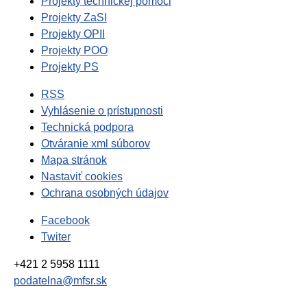
Projekty technickej pomoci
Projekty ZaSI
Projekty OPII
Projekty POO
Projekty PS
RSS
Vyhlásenie o prístupnosti
Technická podpora
Otváranie xml súborov
Mapa stránok
Nastaviť cookies
Ochrana osobných údajov
Facebook
Twiter
+421 2 5958 1111
podatelna@mfsr.sk