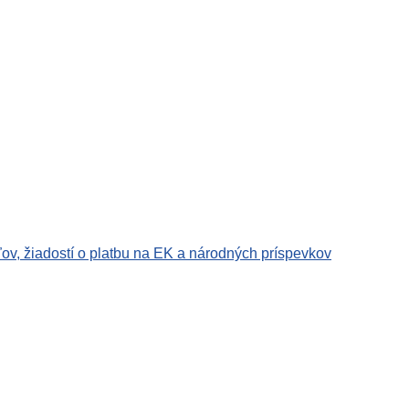
ľov, žiadostí o platbu na EK a národných príspevkov