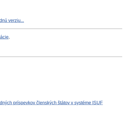
nú verziu...
mácie
.
rodných príspevkov členských štátov v systéme ISUF