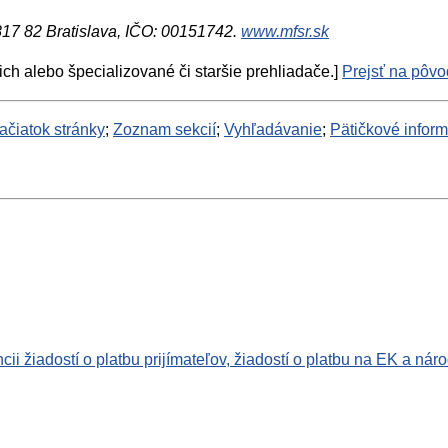
 817 82 Bratislava, IČO: 00151742.
www.mfsr.sk
ich alebo špecializované či staršie prehliadače.]
Prejsť na pôvod
ačiatok stránky
;
Zoznam sekcií
;
Vyhľadávanie
;
Pätičkové infor
i žiadostí o platbu prijímateľov, žiadostí o platbu na EK a ná