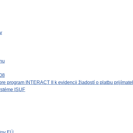
v
ánu
008
re program INTERACT II k evidencii žiadostí o platbu prijímate
systéme ISUF
tov EÚ