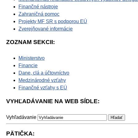
Finančné nástroje
Zahraničná pomoc
Projekty MF SR s podporou EÚ
Zverejňované informácie
ZOZNAM SEKCII:
Ministerstvo
Financie
Dane, clá a účtovníctvo
Medzinárodné vzťahy
Finančné vzťahy s EÚ
VYHĽADÁVANIE NA WEB SÍDLE:
Vyhľadávanie
PÄTIČKA: