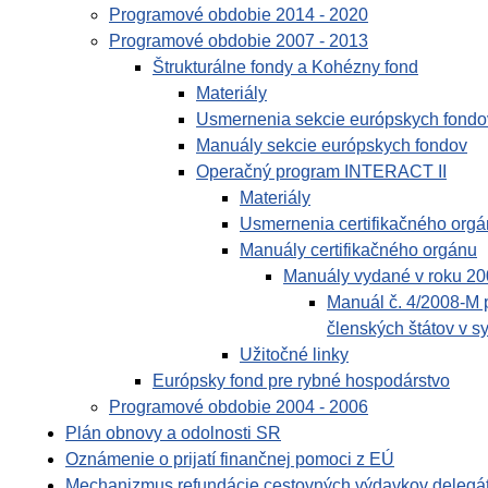
Programové obdobie 2014 - 2020
Programové obdobie 2007 - 2013
Štrukturálne fondy a Kohézny fond
Materiály
Usmernenia sekcie európskych fondo
Manuály sekcie európskych fondov
Operačný program INTERACT II
Materiály
Usmernenia certifikačného org
Manuály certifikačného orgánu
Manuály vydané v roku 2
Manuál č. 4/2008-M p
členských štátov v 
Užitočné linky
Európsky fond pre rybné hospodárstvo
Programové obdobie 2004 - 2006
Plán obnovy a odolnosti SR
Oznámenie o prijatí finančnej pomoci z EÚ
Mechanizmus refundácie cestovných výdavkov delegá