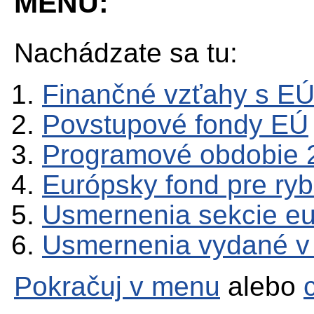
MENU:
Nachádzate sa tu:
Finančné vzťahy s E
Povstupové fondy EÚ
Programové obdobie 
Európsky fond pre ry
Usmernenia sekcie e
Usmernenia vydané v
Pokračuj v menu
alebo