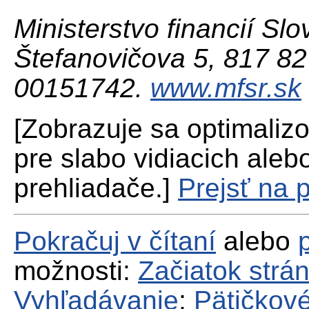
Ministerstvo financií Slo
Štefanovičova 5, 817 82 
00151742.
www.mfsr.sk
[Zobrazuje sa optimaliz
pre slabo vidiacich aleb
prehliadače.]
Prejsť na 
Pokračuj v čítaní
alebo
možnosti:
Začiatok strá
Vyhľadávanie
;
Pätičkové