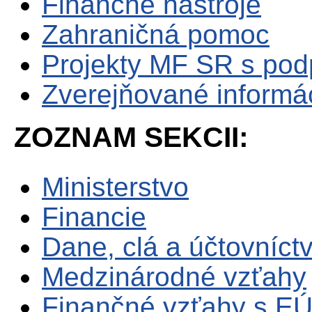
Finančné nástroje
Zahraničná pomoc
Projekty MF SR s po
Zverejňované informá
ZOZNAM SEKCII:
Ministerstvo
Financie
Dane, clá a účtovníct
Medzinárodné vzťahy
Finančné vzťahy s E