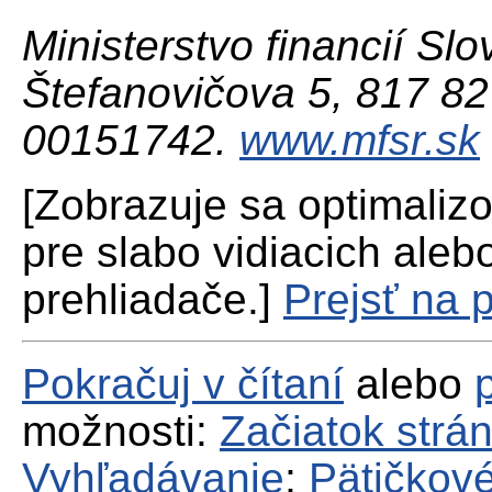
Ministerstvo financií Slo
Štefanovičova 5, 817 82 
00151742.
www.mfsr.sk
[Zobrazuje sa optimaliz
pre slabo vidiacich aleb
prehliadače.]
Prejsť na 
Pokračuj v čítaní
alebo
možnosti:
Začiatok strá
Vyhľadávanie
;
Pätičkové