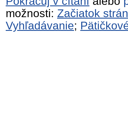
Pokračuj v čítaní
alebo
možnosti:
Začiatok strá
Vyhľadávanie
;
Pätičkové