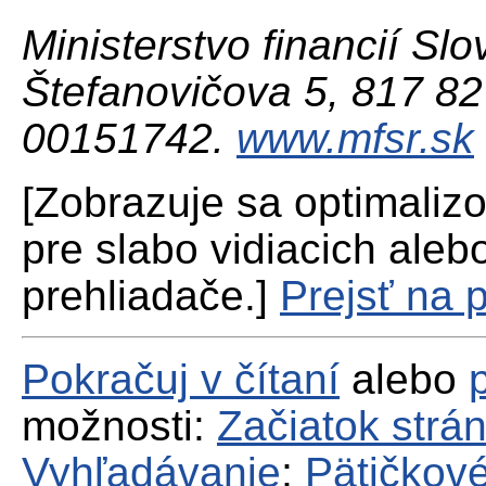
Ministerstvo financií Slo
Štefanovičova 5, 817 82 
00151742.
www.mfsr.sk
[Zobrazuje sa optimaliz
pre slabo vidiacich aleb
prehliadače.]
Prejsť na 
Pokračuj v čítaní
alebo
možnosti:
Začiatok strá
Vyhľadávanie
;
Pätičkové