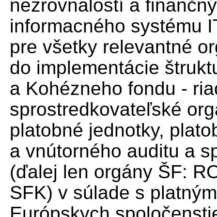
nezrovnalostí a finančný
informacného systému I
pre všetky relevantné o
do implementácie štrukt
a Kohézneho fondu - ria
sprostredkovateľské org
platobné jednotky, plato
a vnútorného auditu a sp
(ďalej len orgány ŠF: 
SFK) v súlade s platným
Európskych spoločenstie