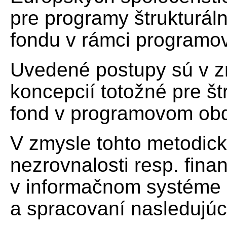
pre programy štrukturá
fondu v rámci programo
Uvedené postupy sú v z
koncepcií totožné pre š
fond v programovom obd
V zmysle tohto metodic
nezrovnalosti resp. fin
v informačnom systéme 
a spracovaní nasledujúci