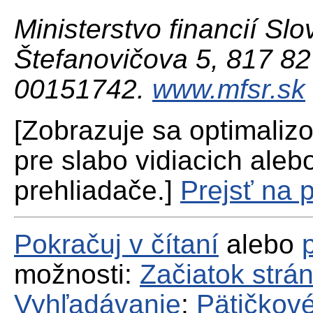
Ministerstvo financií Slo
Štefanovičova 5, 817 82 
00151742.
www.mfsr.sk
[Zobrazuje sa optimaliz
pre slabo vidiacich aleb
prehliadače.]
Prejsť na 
Pokračuj v čítaní
alebo
možnosti:
Začiatok strá
Vyhľadávanie
;
Pätičkové