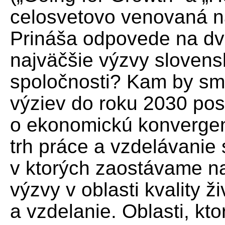
celosvetovo venovaná ná
Prináša odpovede na dv
najväčšie výzvy slovens
spoločnosti? Kam by sme 
výziev do roku 2030 pos
o ekonomickú konvergen
trh práce a vzdelávanie 
v ktorých zaostávame na
výzvy v oblasti kvality ž
a vzdelanie. Oblasti, kt