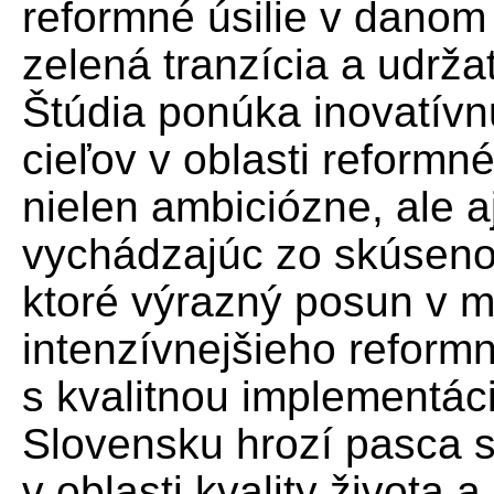
reformné úsilie v danom
zelená tranzícia a udržat
Štúdia ponúka inovatív
cieľov v oblasti reformn
nielen ambiciózne, ale 
vychádzajúc zo skúsenos
ktoré výrazný posun v mi
intenzívnejšieho reform
s kvalitnou implementáci
Slovensku hrozí pasca s
v oblasti kvality života