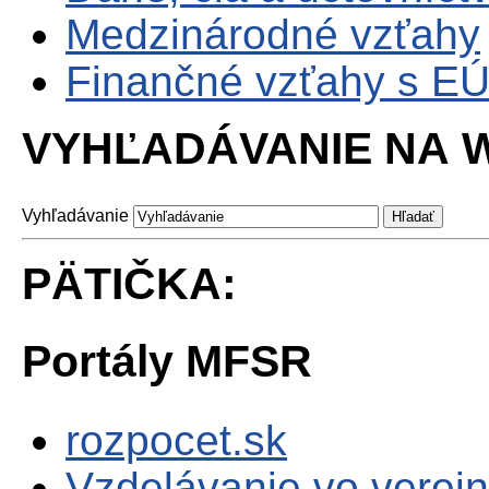
Medzinárodné vzťahy
Finančné vzťahy s E
VYHĽADÁVANIE NA W
Vyhľadávanie
PÄTIČKA:
Portály MFSR
rozpocet.sk
Vzdelávanie vo verejn