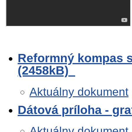
Reformný kompas s
(2458kB)
Aktuálny dokument
Dátová príloha - gr
Aktuálny dokument