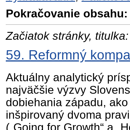
Pokračovanie obsahu:
Začiatok stránky, titulka:
59. Reformný kompa
Aktuálny analytický prí
najväčšie výzvy Sloven
dobiehania západu, ako a
inšpirovaný dvoma prav
(„Going for Growth“ a „H