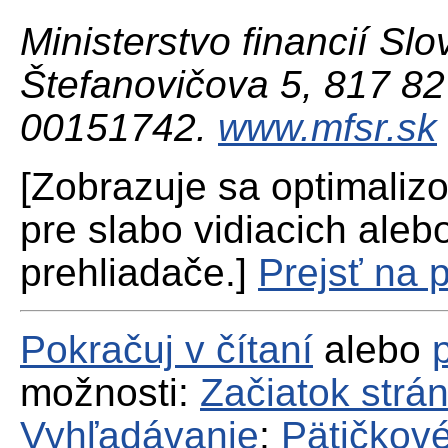
Ministerstvo financií Slo
Štefanovičova 5, 817 82 
00151742.
www.mfsr.sk
[Zobrazuje sa optimaliz
pre slabo vidiacich aleb
prehliadače.]
Prejsť na 
Pokračuj v čítaní
alebo
možnosti:
Začiatok strá
Vyhľadávanie
;
Pätičkové