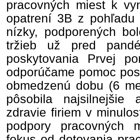
pracovných miest k vy
opatrení 3B z pohľadu n
nízky, podporených bol
tržieb už pred pandé
poskytovania Prvej po
odporúčame pomoc posky
obmedzenú dobu (6 mes
pôsobila najsilnejšie
zdravie firiem v minulo
podpory pracovných m
fokus od dotovania pra