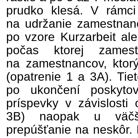
prudko klesá. V rámci
na udržanie zamestnanos
po vzore Kurzarbeit al
počas ktorej zamest
na zamestnancov, ktor
(opatrenie 1 a 3A). Tie
po ukončení poskytov
príspevky v závislosti 
3B) naopak u väčší
prepúšťanie na neskôr