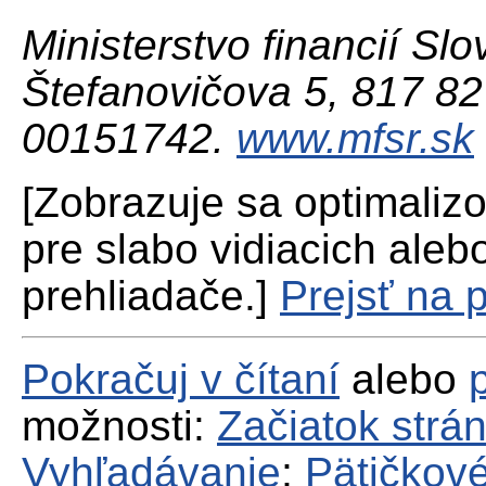
Ministerstvo financií Slo
Štefanovičova 5, 817 82 
00151742.
www.mfsr.sk
[Zobrazuje sa optimaliz
pre slabo vidiacich aleb
prehliadače.]
Prejsť na 
Pokračuj v čítaní
alebo
možnosti:
Začiatok strá
Vyhľadávanie
;
Pätičkové