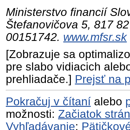
Ministerstvo financií Slo
Štefanovičova 5, 817 82 
00151742.
www.mfsr.sk
[Zobrazuje sa optimaliz
pre slabo vidiacich aleb
prehliadače.]
Prejsť na 
Pokračuj v čítaní
alebo
možnosti:
Začiatok strá
Vyhľadávanie
;
Pätičkové