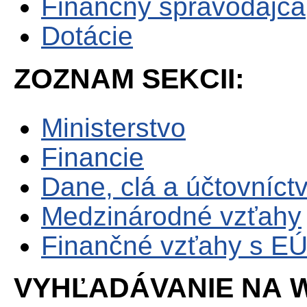
Finančný spravodajca
Dotácie
ZOZNAM SEKCII:
Ministerstvo
Financie
Dane, clá a účtovníct
Medzinárodné vzťahy
Finančné vzťahy s E
VYHĽADÁVANIE NA W