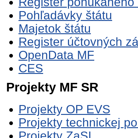
Register ponúkaného 
Pohľadávky štátu
Majetok štátu
Register účtovných zá
OpenData MF
CES
Projekty MF SR
Projekty OP EVS
Projekty technickej p
Projekty ZaSI