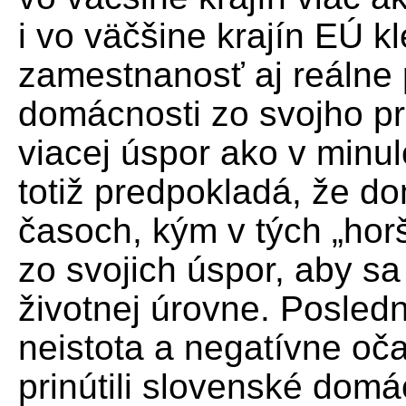
i vo väčšine krajín EÚ k
zamestnanosť aj reálne 
domácnosti zo svojho pr
viacej úspor ako v minu
totiž predpokladá, že do
časoch, kým v tých „hor
zo svojich úspor, aby sa
životnej úrovne. Posled
neistota a negatívne o
prinútili slovenské domác