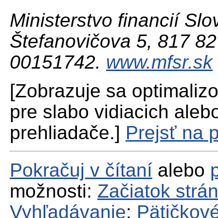
Ministerstvo financií Slo
Štefanovičova 5, 817 82 
00151742.
www.mfsr.sk
[Zobrazuje sa optimaliz
pre slabo vidiacich aleb
prehliadače.]
Prejsť na 
Pokračuj v čítaní
alebo
možnosti:
Začiatok strá
Vyhľadávanie
;
Pätičkové